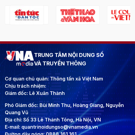
TRUNG TÂM NỘI DUNG SỐ
VÀ TRUYỀN THÔNG
Cơ quan chủ quản: Thông tấn xã Việt Nam
Chịu trách nhiệm:
Giám đốc: Lê Xuân Thành
Phó Giám đốc: Bùi Minh Thu, Hoàng Giang, Nguyễn
Quang Vũ
Địa chỉ: Số 33 Lê Thánh Tông, Hà Nội, VN
E-mail: quantrinoidungso@vnamedia.vn
Đường dây nóng: 0888 161 161