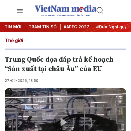
CHUYÊN TRANG THÔNG TIN ĐA PHƯƠNG TIỆN CỦA TTXVN
#Hội nghị Trung ương 3
TIN MỚI
TRẠM TIN SỐ
#APEC 2027
#Đưa Nghị quyết t
Thế giới
Trung Quốc dọa đáp trả kế hoạch
“Sản xuất tại châu Âu” của EU
27-04-2026, 18:50