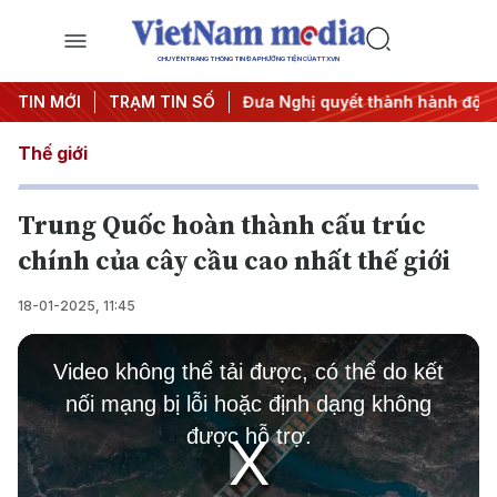
CHUYÊN TRANG THÔNG TIN ĐA PHƯƠNG TIỆN CỦA TTXVN
nghị Trung ương 3
TIN MỚI
TRẠM TIN SỐ
#Đưa Nghị quyết thành hành động
#Chi
Thế giới
Trung Quốc hoàn thành cấu trúc
chính của cây cầu cao nhất thế giới
18-01-2025, 11:45
This
is
Video không thể tải được, có thể do kết
a
modal
nối mạng bị lỗi hoặc định dạng không
window.
được hỗ trợ.