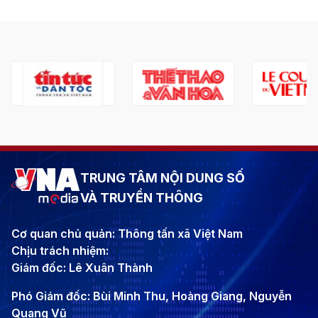
TRUNG TÂM NỘI DUNG SỐ
VÀ TRUYỀN THÔNG
Cơ quan chủ quản: Thông tấn xã Việt Nam
Chịu trách nhiệm:
Giám đốc: Lê Xuân Thành
Phó Giám đốc: Bùi Minh Thu, Hoàng Giang, Nguyễn
Quang Vũ