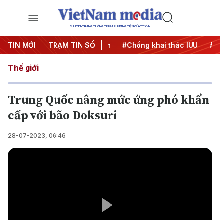
CHUYÊN TRANG THÔNG TIN ĐA PHƯƠNG TIỆN CỦA TTXVN
TIN MỚI
#Chiến dịch 500 ngày đêm
TRẠM TIN SỐ
#Chống khai thác IUU
#Căn
Thế giới
Trung Quốc nâng mức ứng phó khẩn
cấp với bão Doksuri
28-07-2023, 06:46