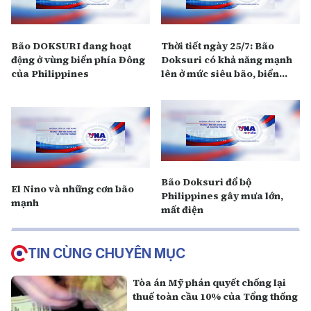
Bão DOKSURI đang hoạt
Thời tiết ngày 25/7: Bão
động ở vùng biển phía Đông
Doksuri có khả năng mạnh
của Philippines
lên ở mức siêu bão, biển
động dữ dội
Bão Doksuri đổ bộ
El Nino và những cơn bão
Philippines gây mưa lớn,
mạnh
mất điện
TIN CÙNG CHUYÊN MỤC
Tòa án Mỹ phán quyết chống lại
thuế toàn cầu 10% của Tổng thống