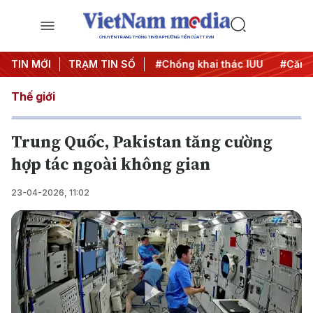
CHUYÊN TRANG THÔNG TIN ĐA PHƯƠNG TIỆN CỦA TTXVN
#Chiến dịch 500 ngày đêm
TIN MỚI
TRẠM TIN SỐ
#Chống khai thác IUU
#Căng 
Thế giới
Trung Quốc, Pakistan tăng cường
hợp tác ngoài không gian
23-04-2026, 11:02