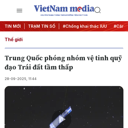
CHUYÊN TRANG THÔNG TIN ĐA PHƯƠNG TIỆN CỦA TTXVN
#Chiến dịch 500 ngày đêm
TIN MỚI
TRẠM TIN SỐ
#Chống khai thác IUU
#Căng 
Thế giới
Trung Quốc phóng nhóm vệ tinh quỹ
đạo Trái đất tầm thấp
28-09-2025, 11:44