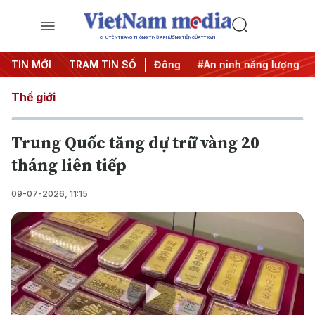
CHUYÊN TRANG THÔNG TIN ĐA PHƯƠNG TIỆN CỦA TTXVN
 IUU
TIN MỚI
#Căng thẳng Trung Đông
TRẠM TIN SỐ
#An ninh năng lượng
#Bả
Thế giới
Trung Quốc tăng dự trữ vàng 20
tháng liên tiếp
09-07-2026, 11:15