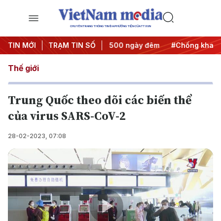
CHUYÊN TRANG THÔNG TIN ĐA PHƯƠNG TIỆN CỦA TTXVN
ành động
TIN MỚI
#Chiến dịch 500 ngày đêm
TRẠM TIN SỐ
#Chống khai thác IU
Thế giới
Trung Quốc theo dõi các biến thể
của virus SARS-CoV-2
28-02-2023, 07:08