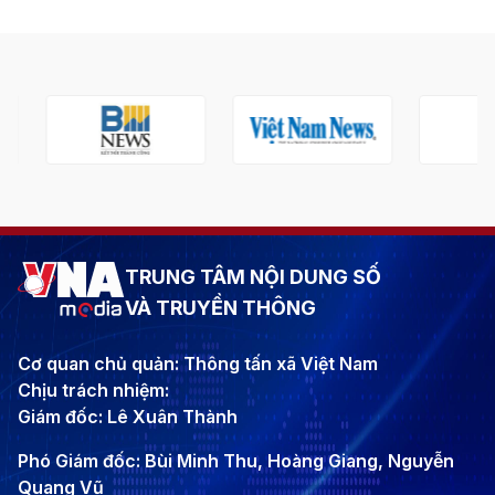
TRUNG TÂM NỘI DUNG SỐ
VÀ TRUYỀN THÔNG
Cơ quan chủ quản: Thông tấn xã Việt Nam
Chịu trách nhiệm:
Giám đốc: Lê Xuân Thành
Phó Giám đốc: Bùi Minh Thu, Hoàng Giang, Nguyễn
Quang Vũ