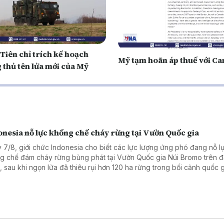
Tiên chỉ trích kế hoạch
Mỹ tạm hoãn áp thuế với C
 thủ tên lửa mới của Mỹ
onesia nỗ lực khống chế cháy rừng tại Vườn Quốc gia
 7/8, giới chức Indonesia cho biết các lực lượng ứng phó đang nỗ l
g chế đám cháy rừng bùng phát tại Vườn Quốc gia Núi Bromo trên 
, sau khi ngọn lửa đã thiêu rụi hơn 120 ha rừng trong bối cảnh quốc 
n bị bước vào mùa khô khắc nghiệt do tác động của hiện tượng El Ni