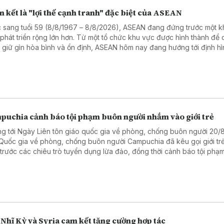
 kết là "lợi thế cạnh tranh" đặc biệt của ASEAN
 sang tuổi 59 (8/8/1967 – 8/8/2026), ASEAN đang đứng trước một 
 phát triển rộng lớn hơn. Từ một tổ chức khu vực được hình thành để
 giữ gìn hòa bình và ổn định, ASEAN hôm nay đang hướng tới định hì
của mình trong một cấu trúc khu vực biến chuyển nhanh chóng.
puchia cảnh báo tội phạm buôn người nhắm vào giới trẻ
g tới Ngày Liên tôn giáo quốc gia về phòng, chống buôn người 20/
Quốc gia về phòng, chống buôn người Campuchia đã kêu gọi giới tr
 trước các chiêu trò tuyển dụng lừa đảo, đồng thời cảnh báo tội phạ
i đang lợi dụng mạng xã hội và các nền tảng số để nhắm vào thanh t
Nhĩ Kỳ và Syria cam kết tăng cường hợp tác