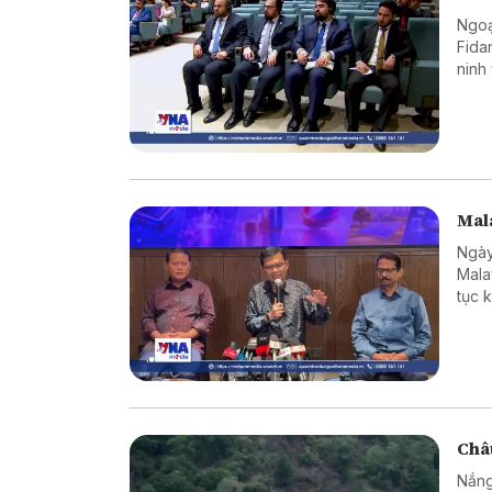
Ngoạ
Fida
ninh
chuy
Mala
Ngày
Mala
tục 
hàng
giới
Châu
Nắng