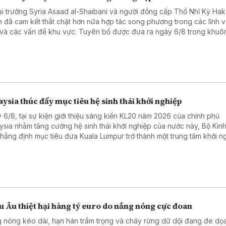
i trưởng Syria Asaad al-Shaibani và người đồng cấp Thổ Nhĩ Kỳ Ha
n đã cam kết thắt chặt hơn nữa hợp tác song phương trong các lĩnh 
 và các vấn đề khu vực. Tuyên bố được đưa ra ngày 6/8 trong khuô
ến thăm Thổ Nhĩ Kỳ của Ngoại trưởng Syria.
ysia thúc đẩy mục tiêu hệ sinh thái khởi nghiệp
 6/8, tại sự kiện giới thiệu sáng kiến KL20 năm 2026 của chính phủ
ysia nhằm tăng cường hệ sinh thái khởi nghiệp của nước này, Bộ Kinh 
khẳng định mục tiêu đưa Kuala Lumpur trở thành một trung tâm khởi n
 đầu Đông Nam Á và nằm trong top 20 hệ sinh thái khởi nghiệp tốt nh
 vào năm 2030.
 Âu thiệt hại hàng tỷ euro do nắng nóng cực đoan
 nóng kéo dài, hạn hán trầm trọng và cháy rừng dữ dội đang đe dọ