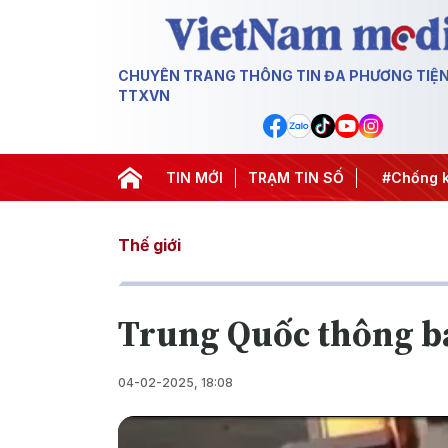
CHUYÊN TRANG THÔNG TIN ĐA PHƯƠNG TIỆ
TTXVN
t thành hành động
#Chiến dịch 500 ngày đêm
TIN MỚI
TRẠM TIN SỐ
#Chống kha
Thế giới
Trung Quốc thông báo
04-02-2025, 18:08