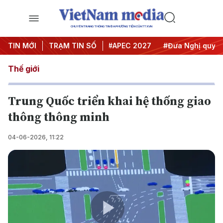
CHUYÊN TRANG THÔNG TIN ĐA PHƯƠNG TIỆN CỦA TTXVN
#Hội nghị Trung ương 3
TIN MỚI
TRẠM TIN SỐ
#APEC 2027
#Đưa Nghị quyết th
Thế giới
Trung Quốc triển khai hệ thống giao
thông thông minh
04-06-2026, 11:22