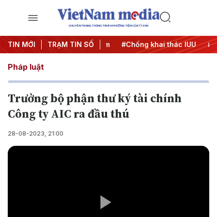
CHUYÊN TRANG THÔNG TIN ĐA PHƯƠNG TIỆN CỦA TTXVN
TIN MỚI
#Chiến dịch 500 ngày đêm
TRẠM TIN SỐ
#Chống khai thác IUU
#Căn
Pháp luật
Trưởng bộ phận thư ký tài chính
Công ty AIC ra đầu thú
28-08-2023, 21:00