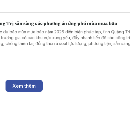
 làm dịch vụ, tạo sinh kế.
ng Trị sẵn sàng các phương án ứng phó mùa mưa bão
c dự báo mùa mưa bão năm 2026 diễn biến phức tạp, tỉnh Quảng Tr
 trương gia cố các khu vực xung yếu, đẩy nhanh tiến độ các công tr
g, chống thiên tai; đồng thời rà soát lực lượng, phương tiện, sẵn sàn
ng án ứng phó từ sớm, từ xa.
Xem thêm