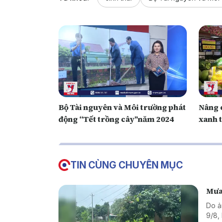
Bộ Tài nguyên và Môi trường phát
Nâng 
động “Tết trồng cây”năm 2024
xanh 
TIN CÙNG CHUYÊN MỤC
Mưa 
Do ả
9/8,