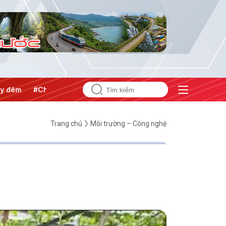
#Chống khai thác IUU
#Căng thẳng Trung Đông
#An ni
Trang chủ
Môi trường – Công nghệ