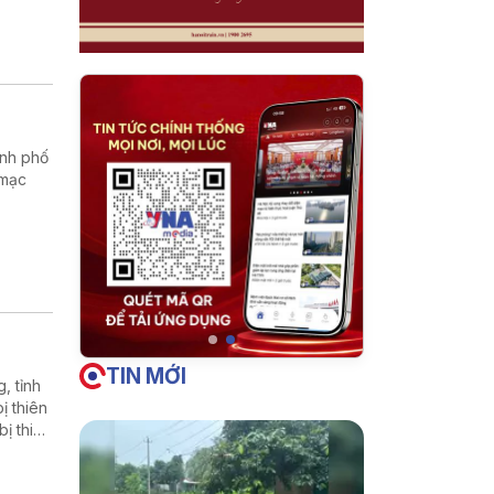
ành phố
 mạc
TIN MỚI
, tỉnh
ị thiên
ị thiệt
 đất để
con sản