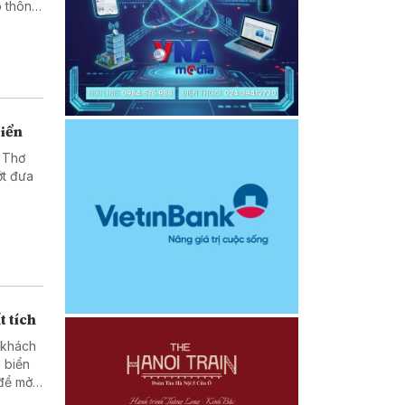
o thông
biển
 Thơ
ớt đưa
t tích
 khách
 biển
 để mở
đã ảnh