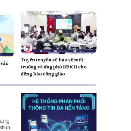
Tuyên truyền về bảo vệ môi
 rác
trường và ứng phó BĐKH cho
n
đồng bào công giáo
 sáng
 khiến