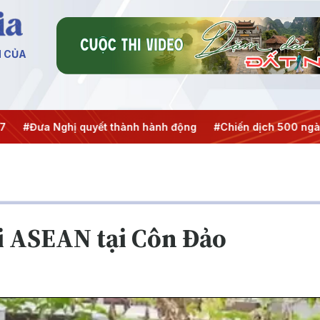
N CỦA
ưa Nghị quyết thành hành động
#Chiến dịch 500 ngày đêm
i ASEAN tại Côn Đảo