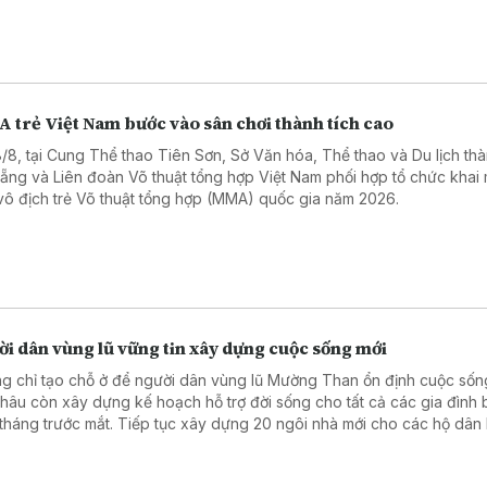
g đến công tác tìm kiếm.
 trẻ Việt Nam bước vào sân chơi thành tích cao
8/8, tại Cung Thể thao Tiên Sơn, Sở Văn hóa, Thể thao và Du lịch th
ẵng và Liên đoàn Võ thuật tổng hợp Việt Nam phối hợp tổ chức khai
 vô địch trẻ Võ thuật tổng hợp (MMA) quốc gia năm 2026.
i dân vùng lũ vững tin xây dựng cuộc sống mới
g chỉ tạo chỗ ở để người dân vùng lũ Mường Than ổn định cuộc sống
Châu còn xây dựng kế hoạch hỗ trợ đời sống cho tất cả các gia đình b
3 tháng trước mắt. Tiếp tục xây dựng 20 ngôi nhà mới cho các hộ dân b
nặng do thiên tai. Về lâu dài, tất cả các hộ dân bị mất đất, không còn
xuất hoặc không còn sinh kế, địa phương sẽ sớm tạo quỹ đất để bà 