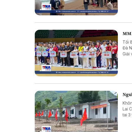
hưởn
MMA
Tối 
Đà N
Giải
Ngườ
Khôn
Lai 
tai 
hại 
sản 