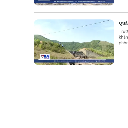
xuất,
Quả
Trướ
khẩn
phòn
phươ