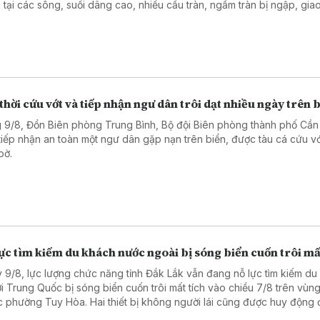
 tại các sông, suối dâng cao, nhiều cầu tràn, ngầm tràn bị ngập, gia
ột số khu vực tạm thời bị chia cắt.
thời cứu vớt và tiếp nhận ngư dân trôi dạt nhiều ngày trên 
 9/8, Đồn Biên phòng Trung Bình, Bộ đội Biên phòng thành phố Cần
tiếp nhận an toàn một ngư dân gặp nạn trên biển, được tàu cá cứu v
bờ.
ực tìm kiếm du khách nước ngoài bị sóng biển cuốn trôi mấ
 9/8, lực lượng chức năng tỉnh Đắk Lắk vẫn đang nỗ lực tìm kiếm du
i Trung Quốc bị sóng biển cuốn trôi mất tích vào chiều 7/8 trên vùng
c phường Tuy Hòa. Hai thiết bị không người lái cũng được huy động
phạm vi tìm kiếm. Dù vậy, tình hình thời tiết xấu với sóng to, gió lớn 