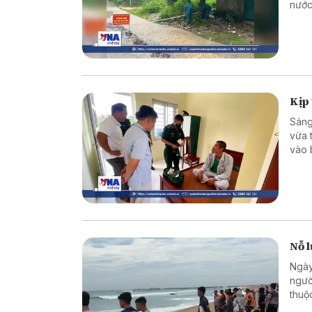
nước
tại m
Kịp 
Sáng
vừa 
vào 
Nỗ l
Ngày
ngườ
thuộ
rộng 