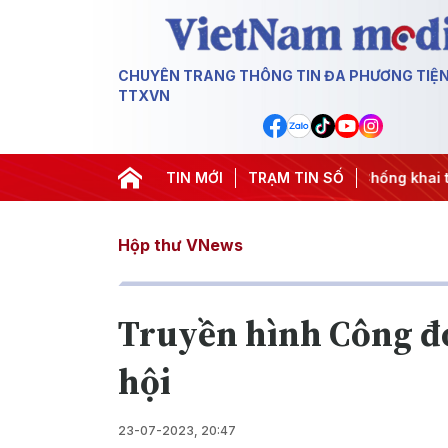
CHUYÊN TRANG THÔNG TIN ĐA PHƯƠNG TIỆ
TTXVN
#Chiến dịch 500 ngày đêm
TIN MỚI
#Chống khai thác IUU
TRẠM TIN SỐ
#Că
Hộp thư VNews
Truyền hình Công đo
hội
23-07-2023, 20:47