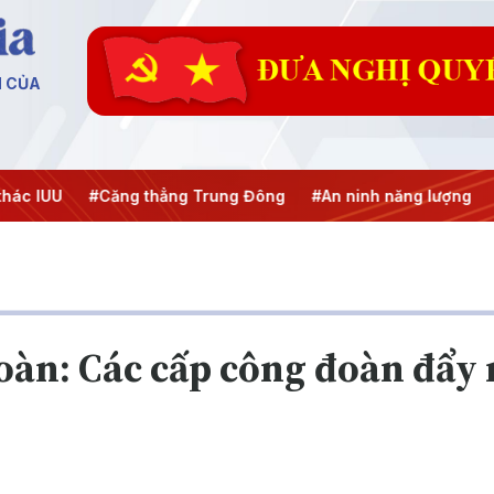
N CỦA
ng thẳng Trung Đông
#An ninh năng lượng
#Bảo vệ nền tả
àn: Các cấp công đoàn đẩy 