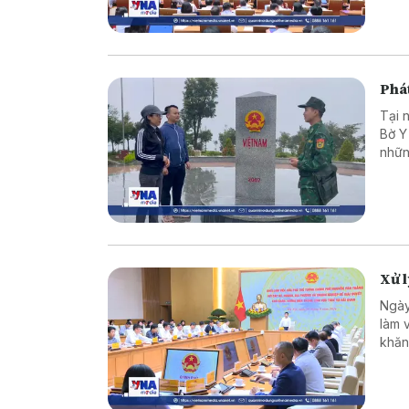
cản 
Phát
Tại 
Bờ Y
nhữn
là c
vững
Xử 
Ngày
làm 
khăn