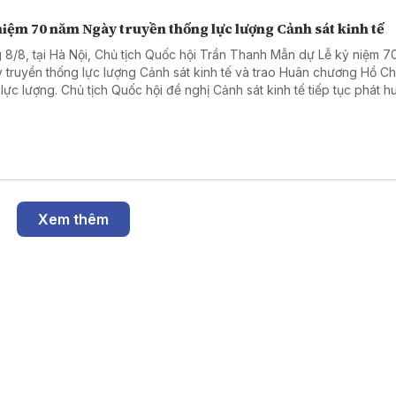
iệm 70 năm Ngày truyền thống lực lượng Cảnh sát kinh tế
 8/8, tại Hà Nội, Chủ tịch Quốc hội Trần Thanh Mẫn dự Lễ kỷ niệm 7
 truyền thống lực lượng Cảnh sát kinh tế và trao Huân chương Hồ Ch
 lực lượng. Chủ tịch Quốc hội đề nghị Cảnh sát kinh tế tiếp tục phát h
nòng cốt trong phòng, chống tham nhũng, lãng phí, tiêu cực, tội phạm
uôn lậu.
Xem thêm