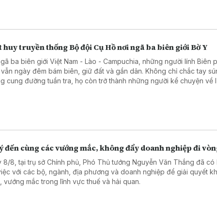
đối với hoạt động dầu khí.
 huy truyền thống Bộ đội Cụ Hồ nơi ngã ba biên giới Bờ Y
ngã ba biên giới Việt Nam - Lào - Campuchia, những người lính Biên
 vẫn ngày đêm bám biên, giữ đất và gần dân. Không chỉ chắc tay sú
g cung đường tuần tra, họ còn trở thành những người kể chuyện về l
ầu nối gắn kết quân dân, góp phần vun đắp thế trận biên phòng toàn
 chắc nơi tuyến đầu Tổ quốc.
lý đến cùng các vướng mắc, không đẩy doanh nghiệp đi vò
 8/8, tại trụ sở Chính phủ, Phó Thủ tướng Nguyễn Văn Thắng đã có 
việc với các bộ, ngành, địa phương và doanh nghiệp để giải quyết k
, vướng mắc trong lĩnh vực thuế và hải quan.