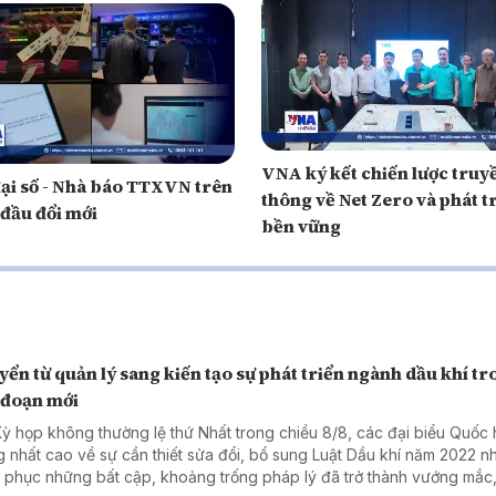
VNA ký kết chiến lược truy
đại số - Nhà báo TTXVN trên
thông về Net Zero và phát t
 đầu đổi mới
bền vững
ển từ quản lý sang kiến tạo sự phát triển ngành dầu khí t
 đoạn mới
Kỳ họp không thường lệ thứ Nhất trong chiều 8/8, các đại biểu Quốc 
g nhất cao về sự cần thiết sửa đổi, bổ sung Luật Dầu khí năm 2022 
 phục những bất cập, khoảng trống pháp lý đã trở thành vướng mắc,