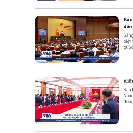
Bảo
dân
Sáng
diệt
quốc
dân 
Kiến
Sau 
Nam 
đoàn
dựng