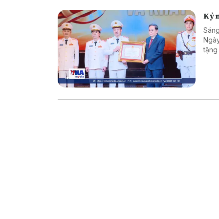
Kỷ n
Sáng
Ngày
tặng
trò 
và b