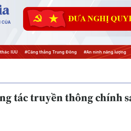
N CỦA
ăng thẳng Trung Đông
#An ninh năng lượng
#Bảo vệ nền t
 tác truyền thông chính s