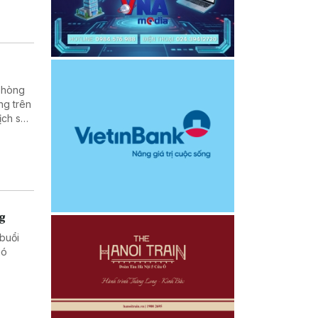
 phòng
ng trên
ịch sử,
 dân
ng
buổi
hó