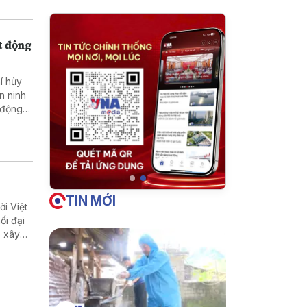
t động
í hủy
n ninh
 động
TIN MỚI
i Việt
ối đại
p xây