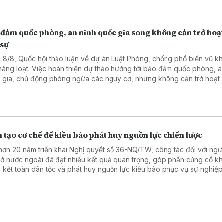
 đảm quốc phòng, an ninh quốc gia song không cản trở hoạ
 sự
 8/8, Quốc hội thảo luận về dự án Luật Phòng, chống phổ biến vũ kh
 hàng loạt. Việc hoàn thiện dự thảo hướng tới bảo đảm quốc phòng, a
 gia, chủ động phòng ngừa các nguy cơ, nhưng không cản trở hoạt
sự, sản xuất, kinh doanh và đổi mới sáng tạo hợp pháp.
 tạo cơ chế để kiều bào phát huy nguồn lực chiến lược
hơn 20 năm triển khai Nghị quyết số 36-NQ/TW, công tác đối với ngườ
ở nước ngoài đã đạt nhiều kết quả quan trọng, góp phần củng cố kh
 kết toàn dân tộc và phát huy nguồn lực kiều bào phục vụ sự nghiệ
, bảo vệ Tổ quốc.