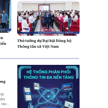
ền
Thủ tướng dự Đại hội Đảng bộ
riển
Thông tấn xã Việt Nam
rong
hội
nhằm
 rào