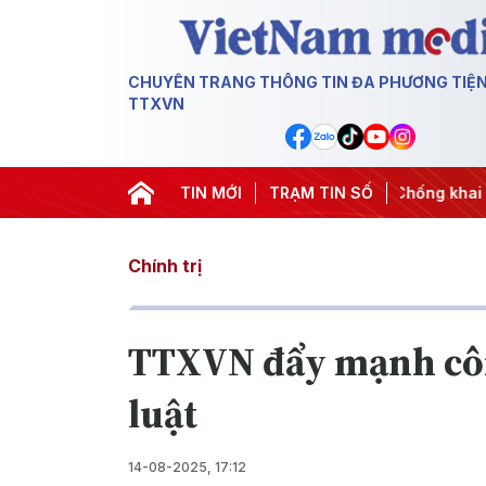
CHUYÊN TRANG THÔNG TIN ĐA PHƯƠNG TIỆ
TTXVN
ng
#Chiến dịch 500 ngày đêm
TIN MỚI
TRẠM TIN SỐ
#Chống khai thác IUU
#C
Chính trị
TTXVN đẩy mạnh công
luật
14-08-2025, 17:12