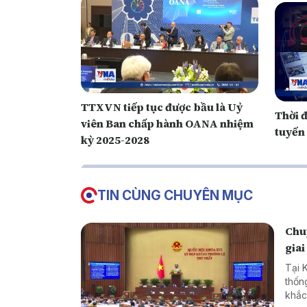
TTXVN tiếp tục được bầu là Uỷ
Thời 
viên Ban chấp hành OANA nhiệm
tuyến
kỳ 2025-2028
TIN CÙNG CHUYÊN MỤC
Chuy
giai
Tại 
thốn
khắc