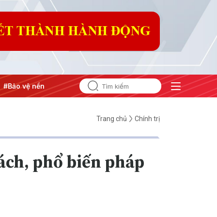
ảng tư tưởng của Đảng
#Hội nghị Trung ương 3
Trang chủ
Chính trị
ách, phổ biến pháp