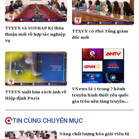
TTXVN và YONHAP ký thỏa
TTXVN có Phó Tổng giám
thuận mới về hợp tác nghiệp
đốc mới
vụ
VNews là 1 trong 7 kênh
TTXVN xuất bản sách ảnh về
truyền hình thiết yếu quốc
Hiệp định Paris
gia trên nền tảng truyền
hình số VTVgo
TIN CÙNG CHUYÊN MỤC
Nâng chất lượng hòa giải viên từ