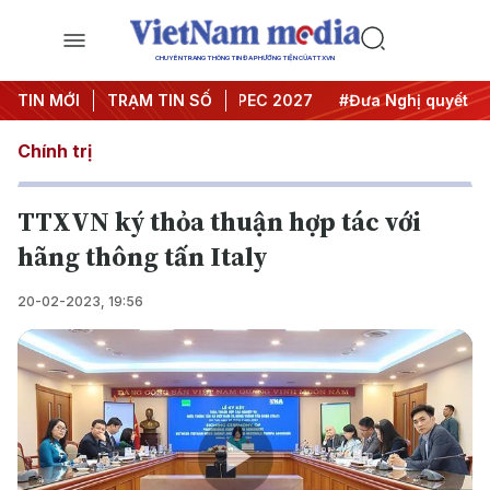
CHUYÊN TRANG THÔNG TIN ĐA PHƯƠNG TIỆN CỦA TTXVN
i nghị Trung ương 3
TIN MỚI
TRẠM TIN SỐ
#APEC 2027
#Đưa Nghị quyết thành
Chính trị
TTXVN ký thỏa thuận hợp tác với
hãng thông tấn Italy
20-02-2023, 19:56