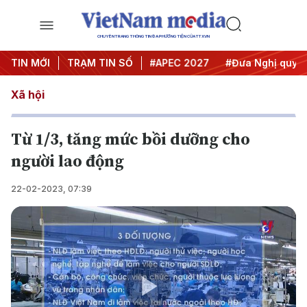
CHUYÊN TRANG THÔNG TIN ĐA PHƯƠNG TIỆN CỦA TTXVN
#Hội nghị Trung ương 3
TIN MỚI
TRẠM TIN SỐ
#APEC 2027
#Đưa Nghị quyết t
Xã hội
Từ 1/3, tăng mức bồi dưỡng cho
người lao động
22-02-2023, 07:39