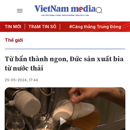
CHUYÊN TRANG THÔNG TIN ĐA PHƯƠNG TIỆN CỦA TTXVN
 đêm
TIN MỚI
#Chống khai thác IUU
TRẠM TIN SỐ
#Căng thẳng Trung Đông
#A
Thế giới
Từ bẩn thành ngon, Đức sản xuất bia
từ nước thải
25-05-2024, 17:44