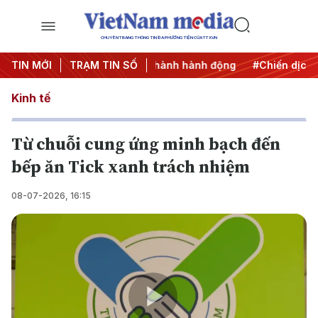
CHUYÊN TRANG THÔNG TIN ĐA PHƯƠNG TIỆN CỦA TTXVN
7
TIN MỚI
#Đưa Nghị quyết thành hành động
TRẠM TIN SỐ
#Chiến dịch 500 ngà
Kinh tế
Từ chuỗi cung ứng minh bạch đến
bếp ăn Tick xanh trách nhiệm
08-07-2026, 16:15