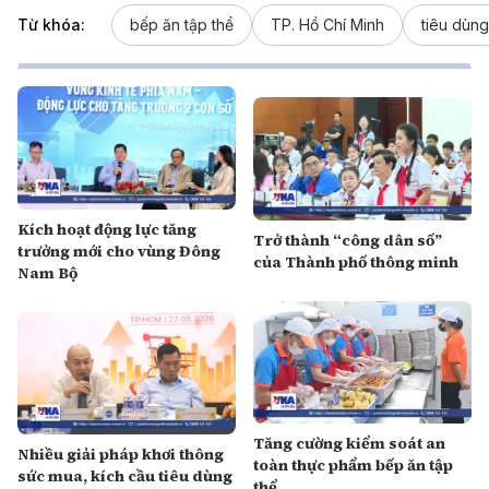
Từ khóa:
bếp ăn tập thể
TP. Hồ Chí Minh
tiêu dùng
Kích hoạt động lực tăng
Trở thành “công dân số”
trưởng mới cho vùng Đông
của Thành phố thông minh
Nam Bộ
Tăng cường kiểm soát an
Nhiều giải pháp khơi thông
toàn thực phẩm bếp ăn tập
sức mua, kích cầu tiêu dùng
thể