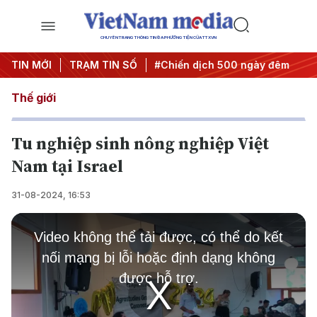
CHUYÊN TRANG THÔNG TIN ĐA PHƯƠNG TIỆN CỦA TTXVN
uyết thành hành động
TIN MỚI
TRẠM TIN SỐ
#Chiến dịch 500 ngày đêm
#Chống
Thế giới
Tu nghiệp sinh nông nghiệp Việt
Nam tại Israel
31-08-2024, 16:53
This
is
Video không thể tải được, có thể do kết
a
modal
nối mạng bị lỗi hoặc định dạng không
window.
được hỗ trợ.