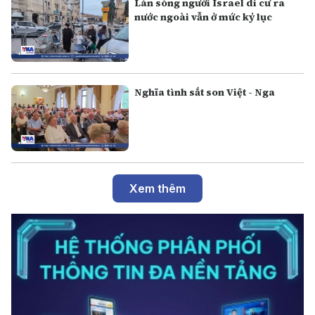
Làn sóng người Israel di cư ra
nước ngoài vẫn ở mức kỷ lục
Nghĩa tình sắt son Việt - Nga
Xem thêm