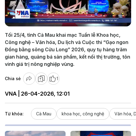
Play
Video
Tối 25/4, tỉnh Cà Mau khai mạc Tuần lễ Khoa học,
Công nghệ – Văn hóa, Du lịch và Cuộc thi “Gạo ngon
Đồng bằng sông Cửu Long” 2026, quy tụ hàng trăm
gian hàng, quảng bá sản phẩm, kết nối thị trường, tôn
vinh giá trị nông nghiệp vùng.
Chia sẻ
1
VNA | 26-04-2026, 12:01
Từ khóa:
Cà Mau
khoa học, công nghệ
Văn hóa, D