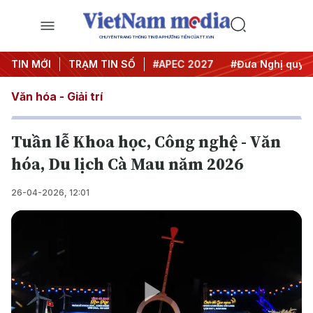
CHUYÊN TRANG THÔNG TIN ĐA PHƯƠNG TIỆN CỦA TTXVN
#Hội nghị Trung ương 3
TIN MỚI
TRẠM TIN SỐ
#APEC 2027
#Đưa Nghị quyết t
Văn hóa - Giải trí
Tuần lễ Khoa học, Công nghệ - Văn
hóa, Du lịch Cà Mau năm 2026
26-04-2026, 12:01