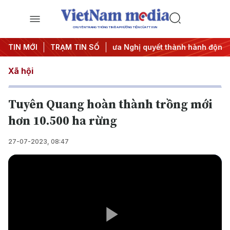
CHUYÊN TRANG THÔNG TIN ĐA PHƯƠNG TIỆN CỦA TTXVN
hị Trung ương 3
TIN MỚI
TRẠM TIN SỐ
#Đưa Nghị quyết thành hành động
#Chiến
Xã hội
Tuyên Quang hoàn thành trồng mới
hơn 10.500 ha rừng
27-07-2023, 08:47