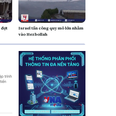
 đợt
Israel tấn công quy mô lớn nhằm
vào Hezbollah
p trình
tiến