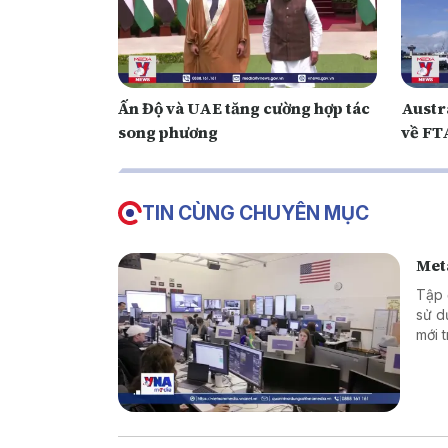
Ấn Độ và UAE tăng cường hợp tác
Austr
song phương
về FT
TIN CÙNG CHUYÊN MỤC
Meta
Tập 
sử d
mới 