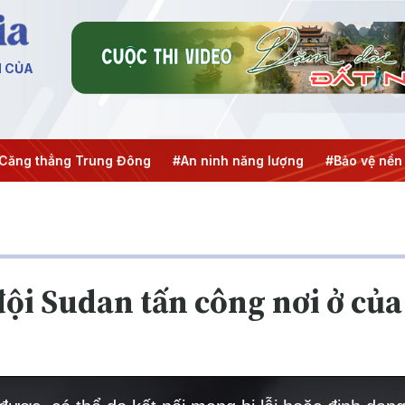
N CỦA
ẳng Trung Đông
#An ninh năng lượng
#Bảo vệ nền tảng tư
ội Sudan tấn công nơi ở của