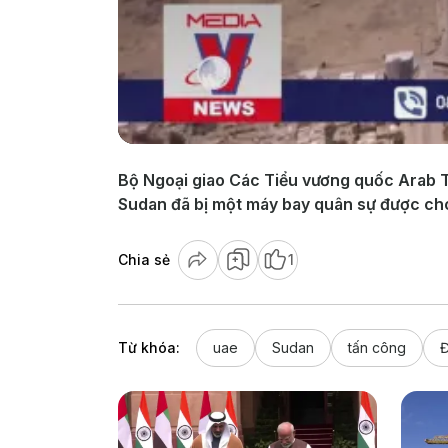
Bộ Ngoại giao Các Tiểu vương quốc Arab T
Sudan đã bị một máy bay quân sự được cho 
Chia sẻ
1
Từ khóa:
uae
Sudan
tấn công
Đ