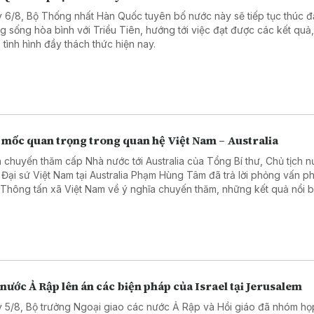
 6/8, Bộ Thống nhất Hàn Quốc tuyên bố nước này sẽ tiếp tục thúc đ
g sống hòa bình với Triều Tiên, hướng tới việc đạt được các kết quả,
 tình hình đầy thách thức hiện nay.
 mốc quan trọng trong quan hệ Việt Nam – Australia
 chuyến thăm cấp Nhà nước tới Australia của Tổng Bí thư, Chủ tịch 
 Đại sứ Việt Nam tại Australia Phạm Hùng Tâm đã trả lời phỏng vấn 
 Thông tấn xã Việt Nam về ý nghĩa chuyến thăm, những kết quả nổi b
hai năm hai nước nâng cấp quan hệ lên Đối tác Chiến lược Toàn diện
ác lĩnh vực có thể tạo đột phá trong thời gian tới.
nước Ả Rập lên án các biện pháp của Israel tại Jerusalem
 5/8, Bộ trưởng Ngoại giao các nước Ả Rập và Hồi giáo đã nhóm họp