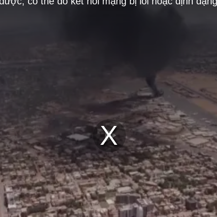
 được, có thể do kết nối mạng bị lỗi hoặc định dạn
Play
Video