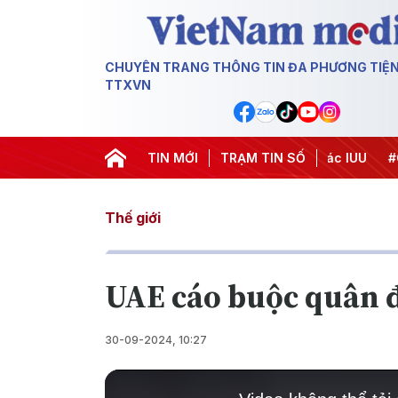
CHUYÊN TRANG THÔNG TIN ĐA PHƯƠNG TIỆ
TTXVN
Chiến dịch 500 ngày đêm
TIN MỚI
#Chống khai thác IUU
TRẠM TIN SỐ
#Căng th
Thế giới
UAE cáo buộc quân đ
30-09-2024, 10:27
This
is