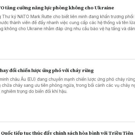
O tăng cường năng lực phòng không cho Ukraine
 Thư ký NATO Mark Rutte cho biết liên minh đang khẩn trương phối 
nước thành viên để đẩy nhanh việc cung cấp các hệ thống và tên lử
g không cho Ukraine nhằm đáp ứng nhu cầu bảo vệ hạ tầng và dâ
ng trong bối cảnh xung đột kéo dài.
hay đổi chiến lược ứng phó với cháy rừng
 minh châu Âu (EU) đang chuyển mạnh chiến lược ứng phó cháy rừng
g chữa cháy sang ưu tiên phòng ngừa, trong bối cảnh các vụ cháy 
 nghiêm trọng do biến đổi khí hậu.
Quốc tiếp tục thúc đẩy chính sách hòa bình với Triều Tiên