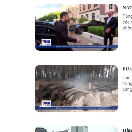
NAT
Tổng
các 
phòn
thườ
EU t
Liên
trun
càng
Hàn 