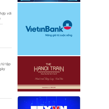
hợp với
a
n
 từ tập
ngày