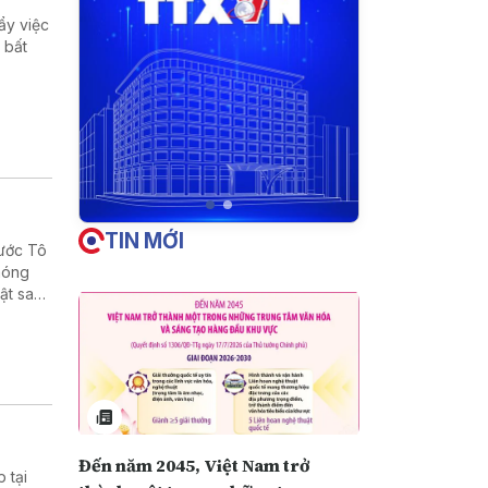
ẩy việc
 bất
TIN MỚI
nước Tô
phóng
ật sau
, cũng
Đến năm 2045, Việt Nam trở
 tại