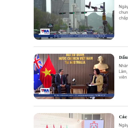
Ngày
chun
chấp
Dấu
Nhân
Lâm,
viên
hơn 
như c
Các 
Ngày