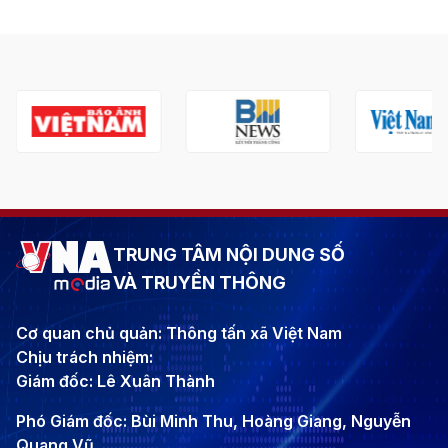
TRUNG TÂM NỘI DUNG SỐ
VÀ TRUYỀN THÔNG
Cơ quan chủ quản: Thông tấn xã Việt Nam
Chịu trách nhiệm:
Giám đốc: Lê Xuân Thành
Phó Giám đốc: Bùi Minh Thu, Hoàng Giang, Nguyễn
Quang Vũ