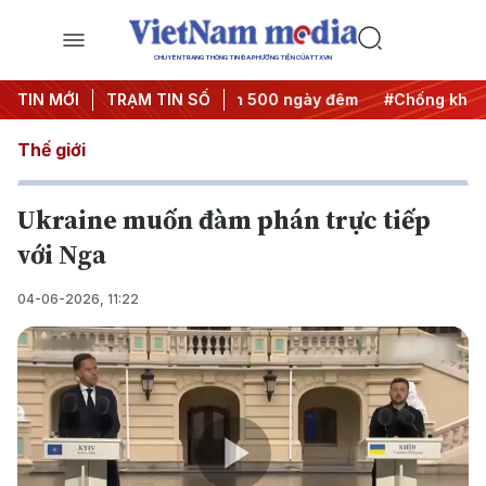
CHUYÊN TRANG THÔNG TIN ĐA PHƯƠNG TIỆN CỦA TTXVN
ành động
TIN MỚI
#Chiến dịch 500 ngày đêm
TRẠM TIN SỐ
#Chống khai thác IU
Thế giới
Ukraine muốn đàm phán trực tiếp
với Nga
04-06-2026, 11:22