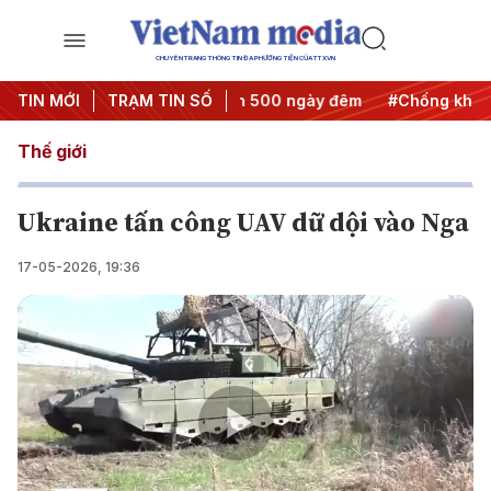
CHUYÊN TRANG THÔNG TIN ĐA PHƯƠNG TIỆN CỦA TTXVN
ành động
TIN MỚI
#Chiến dịch 500 ngày đêm
TRẠM TIN SỐ
#Chống khai thác IU
Thế giới
Ukraine tấn công UAV dữ dội vào Nga
17-05-2026, 19:36
Play