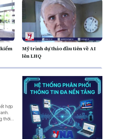
 kiểm
Mỹ trình dự thảo đầu tiên về AI
lên LHQ
kết hợp
ranh.
g thời