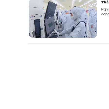
Thêm
Nghị
công