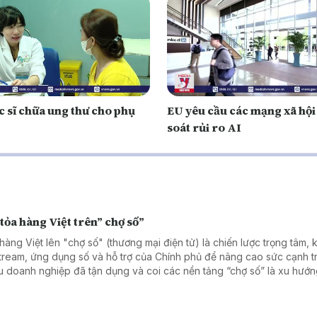
c sĩ chữa ung thư cho phụ
EU yêu cầu các mạng xã hội
soát rủi ro AI
tỏa hàng Việt trên” chợ số”
hàng Việt lên "chợ số" (thương mại điện tử) là chiến lược trọng tâm, 
stream, ứng dụng số và hỗ trợ của Chính phủ để nâng cao sức cạnh t
u doanh nghiệp đã tận dụng và coi các nền tảng “chợ số” là xu hướn
ể lan tỏa hàng Việt.