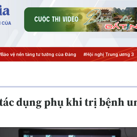
N CỦA
Bảo vệ nền tảng tư tưởng của Đảng
#Hội nghị Trung ương 3
tác dụng phụ khi trị bệnh u