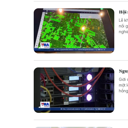
Hội 
Lễ k
nối 
nghi
Ngu
Giới
một 
hổng
chín