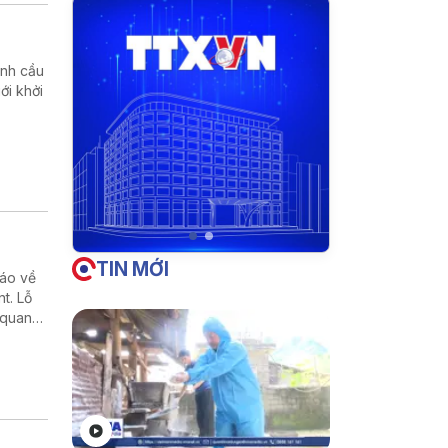
ành cầu
ới khởi
TIN MỚI
báo về
t. Lỗ
 quan