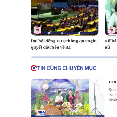
Đại hội đồng LHQ thông qua nghị
Nữ bá
quyết đầu tiên về AI
nữ
TIN CÙNG CHUYÊN MỤC
Lan 
Đưa 
live
Nhiề
đại đ