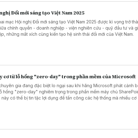
nghị Đổi mới sáng tạo Việt Nam 2025
hai mạc Hội nghị Đổi mới sáng tạo Việt Nam 2025 được kì vọng trở th
giữa chính quyền - doanh nghiệp - viện nghiên cứu - quỹ đầu tư và gi
ệp, những mắt xích cùng kiến tạo hệ sinh thái đổi mới của Việt Nam.
y cơ từ lỗ hổng "zero-day" trong phần mềm của Microsoft
 chuyên gia đang đặc biệt lo ngại sau khi hãng Microsoft phát cảnh 
lỗ hổng "zero-day" nghiêm trọng trong phần mềm máy chủ SharePoin
 này có thể bị tin tặc lợi dụng để tấn công các hệ thống mà nhiều cơ
h phủ và doanh nghiệp đang sử dụng để chia sẻ tài liệu nội bộ.