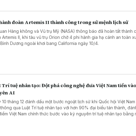
 hành đoàn Artemis II thành công trong sứ mệnh lịch sử
uan Hàng không và Vũ trụ Mỹ (NASA) thông báo đã hoàn tất thành 
 Artemis II, khi tàu vũ trụ Orion chở 4 phi hành gia hạ cánh an toàn 
 Bình Dương ngoài khơi bang California ngày 10/4.
 Trí tuệ nhân tạo: Đột phá công nghệ đưa Việt Nam tiến và
yên AI
 10 tháng 12 đánh dấu một bước ngoặt lịch sử khi Quốc hội Việt Nam
 thông qua Luật Trí tuệ nhân tạo với hơn 90% đại biểu tán thành, đá
 điểm Việt Nam chính thức bước vào kỷ nguyên trí tuệ nhân tạo bằng 
 pháp lý rõ ràng, chủ động và toàn diện.