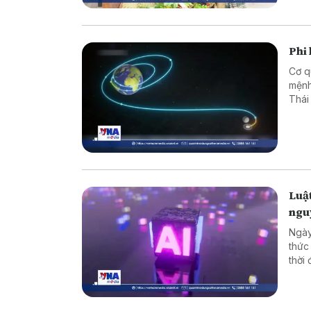
Phi
Cơ q
mệnh
Thái
Luật
ngu
Ngày
thức
thời
tảng