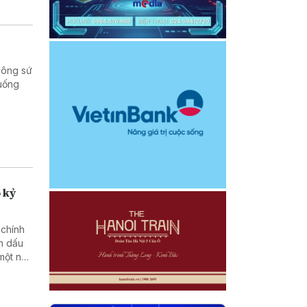
công sứ
xuống
o kỷ
 chính
nh dấu
một nền