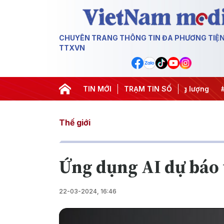
CHUYÊN TRANG THÔNG TIN ĐA PHƯƠNG TIỆ
TTXVN
c IUU
#Căng thẳng Trung Đông
TIN MỚI
TRẠM TIN SỐ
#An ninh năng lượng
#
Thế giới
Ứng dụng AI dự báo 
22-03-2024, 16:46