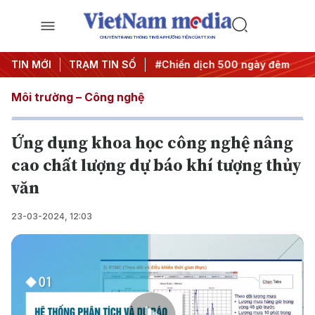
CHUYÊN TRANG THÔNG TIN ĐA PHƯƠNG TIỆN CỦA TTXVN
ghị quyết thành hành động
TIN MỚI
TRẠM TIN SỐ
#Chiến dịch 500 ngày đêm
#C
Môi trường – Công nghệ
Ứng dụng khoa học công nghệ nâng
cao chất lượng dự báo khí tượng thủy
văn
23-03-2024, 12:03