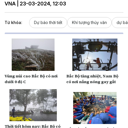
VNA | 23-03-2024, 12:03
Từ khóa:
Dự báo thời tiết
Khí tượng thủy văn
dự bá
Vùng núi cao Bắc Bộ có nơi
Bắc Bộ tăng nhiệt, Nam Bộ
dưới 0 độ C
có nơi nắng nóng gay gắt
Thời tiết hôm nay: Bắc Bộ có