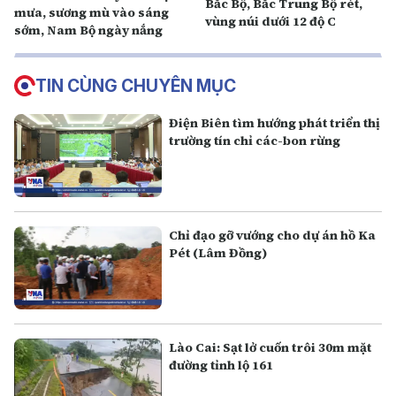
Bắc Bộ, Bắc Trung Bộ rét,
mưa, sương mù vào sáng
vùng núi dưới 12 độ C
sớm, Nam Bộ ngày nắng
TIN CÙNG CHUYÊN MỤC
Điện Biên tìm hướng phát triển thị
trường tín chỉ các-bon rừng
Chỉ đạo gỡ vướng cho dự án hồ Ka
Pét (Lâm Đồng)
Lào Cai: Sạt lở cuốn trôi 30m mặt
đường tỉnh lộ 161