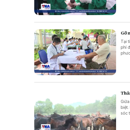
viện
ngườ
được
Gỡ n
Tại 
phí 
phươ
mặt 
Thă
Giữa
biệt
sóc 
xuất