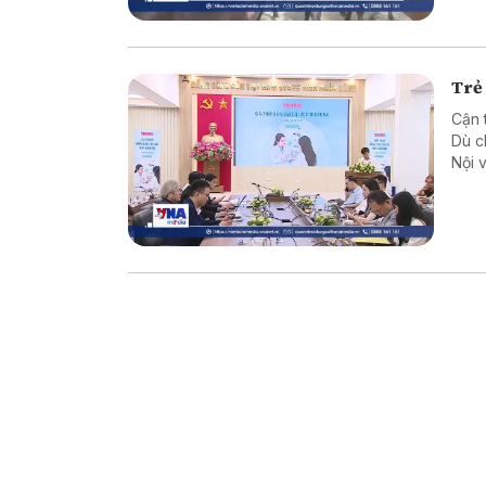
Trẻ 
Cận 
Dù c
Nội 
Thôn
báo 