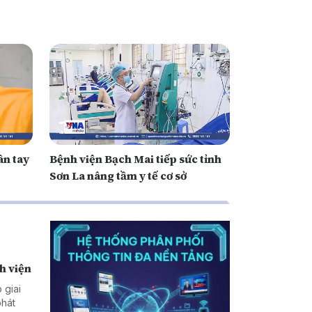
ân tay
Bệnh viện Bạch Mai tiếp sức tỉnh
Sơn La nâng tầm y tế cơ sở
h viện
 giai
phát