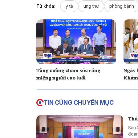
Từ khóa:
y tế
ung thư
phòng bệnh
Tăng cường chăm sóc răng
Ngày h
miệng người cao tuổi
Khám 
TIN CÙNG CHUYÊN MỤC
Thúc
Sau 
đoạn