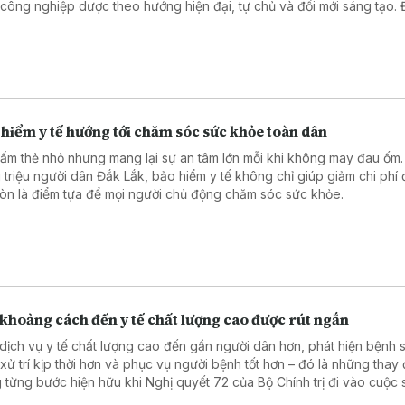
n công nghiệp dược theo hướng hiện đại, tự chủ và đổi mới sáng tạo. 
g tin được nhấn mạnh tại Lễ kỷ niệm 30 năm thành lập Cục Quản lý D
diễn ra ngày 7/8 tại Hà Nội.
hiểm y tế hướng tới chăm sóc sức khỏe toàn dân
tấm thẻ nhỏ nhưng mang lại sự an tâm lớn mỗi khi không may đau ốm.
 triệu người dân Đắk Lắk, bảo hiểm y tế không chỉ giúp giảm chi phí đ
òn là điểm tựa để mọi người chủ động chăm sóc sức khỏe.
khoảng cách đến y tế chất lượng cao được rút ngắn
dịch vụ y tế chất lượng cao đến gần người dân hơn, phát hiện bệnh 
 xử trí kịp thời hơn và phục vụ người bệnh tốt hơn – đó là những thay 
 từng bước hiện hữu khi Nghị quyết 72 của Bộ Chính trị đi vào cuộc 
hững kỹ thuật chuyên sâu được triển khai ngay tại các cơ sở mới củ