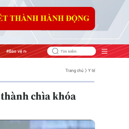
ệ nền tảng tư tưởng của Đảng
#Hội nghị Trung ương 3
Trang chủ
Y tế
ở thành chìa khóa