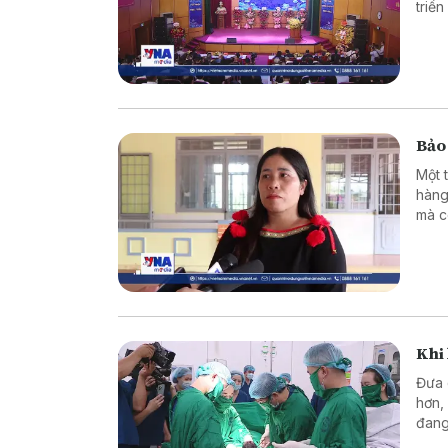
triể
thôn
Y tế 
Bảo 
Một 
hàng
mà c
Khi 
Đưa 
hơn,
đang
Từ n