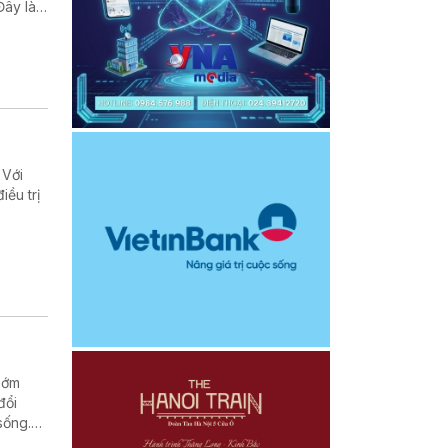
Đây là
ược, Bộ
 Với
iều trị
sớm
đổi
sống.
a bệnh