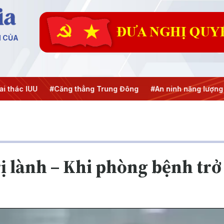
N CỦA
U
#Căng thẳng Trung Đông
#An ninh năng lượng
#Bảo v
rị lành – Khi phòng bệnh tr