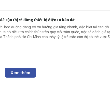
dễ cận thị vì dùng thiết bị điện tử kéo dài
thị học đường đang có xu hướng gia tăng nhanh, đặc biệt tại các đô t
hưa có điều tra chính thức trên quy mô toàn quốc, một số đánh giá tạ
và Thành phố Hồ Chí Minh cho thấy tỷ lệ trẻ mắc cận thị có thể vượt 
g tin được đưa ra tại tọa đàm “Giải pháp nâng cao thị lực thời hiện đ
Nhân dân tổ chức ngày 6/8.
Xem thêm