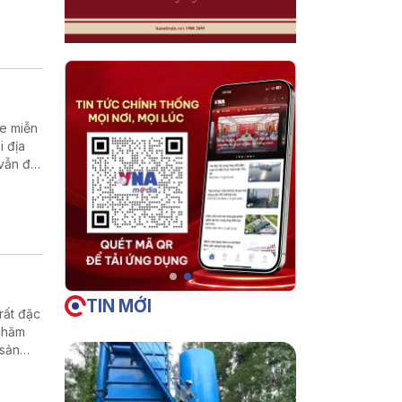
 nghe
 đang
ỏe miễn
i địa
vẫn đối
h.
TIN MỚI
rất đặc
 chăm
 sản