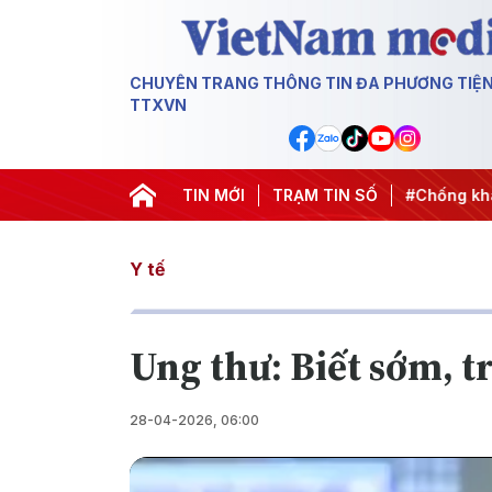
CHUYÊN TRANG THÔNG TIN ĐA PHƯƠNG TIỆ
TTXVN
ành động
#Chiến dịch 500 ngày đêm
TIN MỚI
TRẠM TIN SỐ
#Chống khai thác IU
Y tế
Ung thư: Biết sớm, t
28-04-2026, 06:00