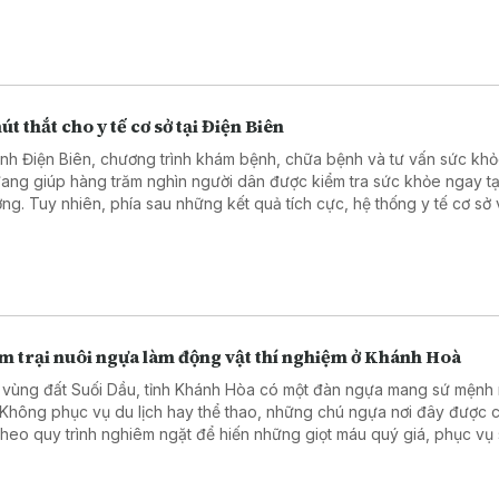
 tuyến Trung ương, đến việc thay đổi cách đón tiếp, phục vụ và lắng
i bệnh, khoảng cách giữa người dân với dịch vụ y tế chất lượng cao
 rút ngắn.
út thắt cho y tế cơ sở tại Điện Biên
tỉnh Điện Biên, chương trình khám bệnh, chữa bệnh và tư vấn sức kh
đang giúp hàng trăm nghìn người dân được kiểm tra sức khỏe ngay tạ
ng. Tuy nhiên, phía sau những kết quả tích cực, hệ thống y tế cơ sở 
với không ít khó khăn do thiếu trang thiết bị phục vụ khám, chữa bện
m trại nuôi ngựa làm động vật thí nghiệm ở Khánh Hoà
 vùng đất Suối Dầu, tỉnh Khánh Hòa có một đàn ngựa mang sứ mệnh 
. Không phục vụ du lịch hay thể thao, những chú ngựa nơi đây được
theo quy trình nghiêm ngặt để hiến những giọt máu quý giá, phục vụ
 huyết thanh điều trị nhiều bệnh nguy hiểm.