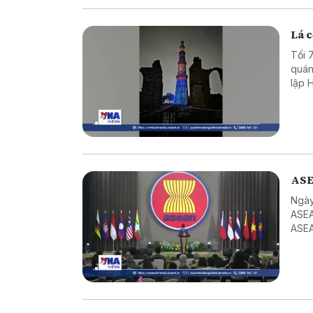
Lá c
Tối 
quán
lập 
Mina
ASE
Ngày
ASEA
ASEA
ASEA