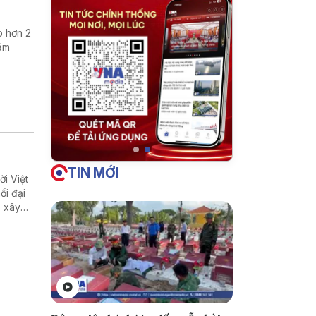
p hơn 2
hằm
TIN MỚI
i Việt
ối đại
p xây