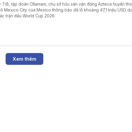
 7/8, tập đoàn Ollamani, chủ sở hữu sân vận động Azteca huyền thoạ
đô Mexico City của Mexico thông báo đã lỗ khoảng 47,1 triệu USD d
các trận đấu World Cup 2026.
Xem thêm