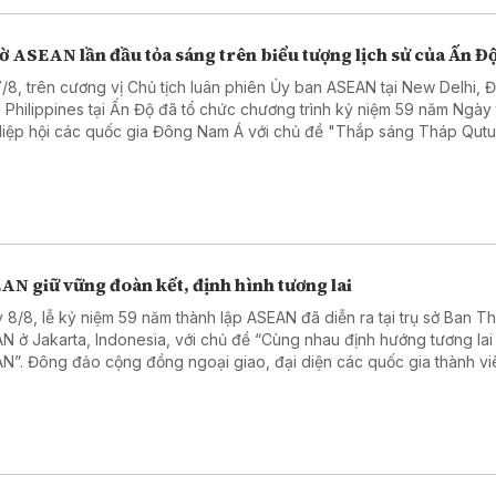
ờ ASEAN lần đầu tỏa sáng trên biểu tượng lịch sử của Ấn Đ
7/8, trên cương vị Chủ tịch luân phiên Ủy ban ASEAN tại New Delhi, Đ
 Philippines tại Ấn Độ đã tổ chức chương trình kỷ niệm 59 năm Ngày
Hiệp hội các quốc gia Đông Nam Á với chủ đề "Thắp sáng Tháp Qut
r bằng Lá cờ ASEAN".
AN giữ vững đoàn kết, định hình tương lai
 8/8, lễ kỷ niệm 59 năm thành lập ASEAN đã diễn ra tại trụ sở Ban T
N ở Jakarta, Indonesia, với chủ đề “Cùng nhau định hướng tương lai
N”. Đông đảo cộng đồng ngoại giao, đại diện các quốc gia thành vi
N, các tổ chức và trung tâm ASEAN, cùng các đối tác đã tham dự.