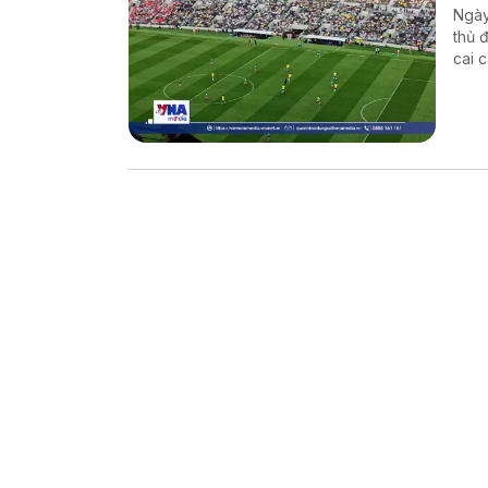
Ngày
thủ 
cai 