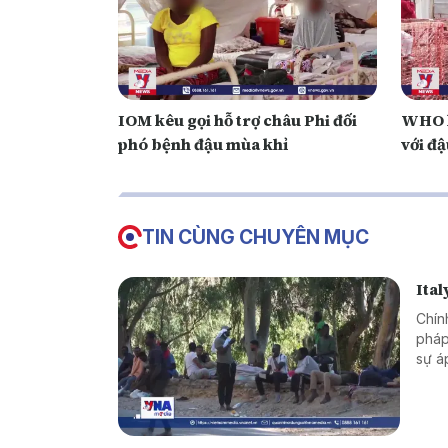
IOM kêu gọi hỗ trợ châu Phi đối
WHO k
phó bệnh đậu mùa khỉ
với đ
TIN CÙNG CHUYÊN MỤC
Ital
Chín
pháp
sự á