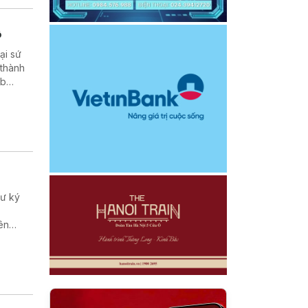
ộ
ại sứ
 thành
ub
hư ký
ên