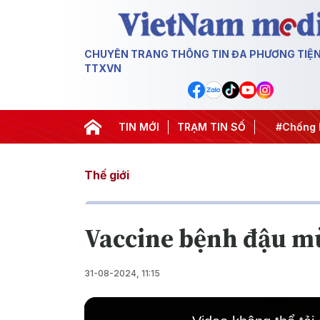
CHUYÊN TRANG THÔNG TIN ĐA PHƯƠNG TIỆ
TTXVN
t thành hành động
#Chiến dịch 500 ngày đêm
TIN MỚI
TRẠM TIN SỐ
#Chống kha
Thế giới
Vaccine bệnh đậu m
31-08-2024, 11:15
This
is