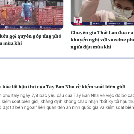
Chuyên gia Thái Lan đưa ra
êu gọi quyên góp ứng phó
khuyến nghị với vaccine ph
ậu mùa khỉ
ngừa đậu mùa khỉ
y bác tối hậu thư của Tây Ban Nha về kiểm soát biên giới
h phủ Italy ngày 7/8 bác yêu cầu của Tây Ban Nha về việc dỡ bỏ cá
 kiểm soát biên giới, khẳng định không chấp nhận “bất kỳ tối hậu th
p đặt từ bên ngoài” liên quan đến an ninh quốc gia và kiểm soát biên 