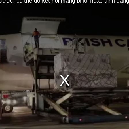
 được, có thể do kết nối mạng bị lỗi hoặc định dạn
Play
Video