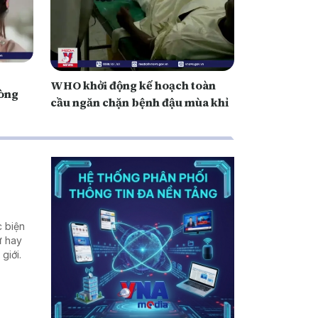
WHO khởi động kế hoạch toàn
òng
cầu ngăn chặn bệnh đậu mùa khỉ
c biện
ư hay
giới.