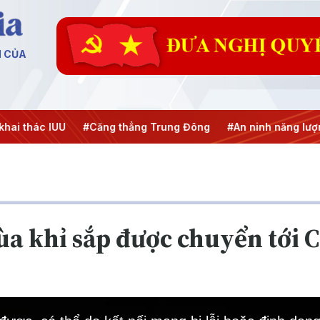
N CỦA
i thác IUU
#Căng thẳng Trung Đông
#An ninh năng lượng
ùa khỉ sắp được chuyển tới