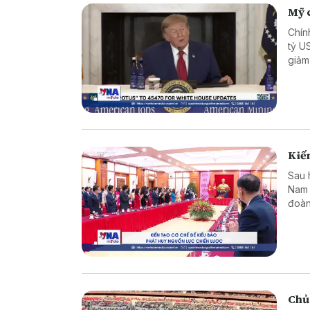
Mỹ c
Chín
tỷ U
giảm
Kiến
Sau 
Nam 
đoàn
dựng
Chủ