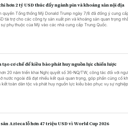
hi hơn 2 tỷ USD thúc đẩy ngành pin và khoáng sản nội địa
h quyền Tổng thống Mỹ Donald Trump ngày 7/8 đã đồng ý cung cấ
SD tài trợ cho các công ty sản xuất pin và khoáng sản quan trọng n
 sự phụ thuộc của Mỹ vào các nhà cung cấp Trung Quốc.
 tạo cơ chế để kiều bào phát huy nguồn lực chiến lược
hơn 20 năm triển khai Nghị quyết số 36-NQ/TW, công tác đối với ngườ
ở nước ngoài đã đạt nhiều kết quả quan trọng, góp phần củng cố kh
 kết toàn dân tộc và phát huy nguồn lực kiều bào phục vụ sự nghiệ
, bảo vệ Tổ quốc.
 sân Azteca lỗ hơn 47 triệu USD vì World Cup 2026