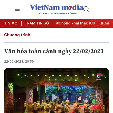
CHUYÊN TRANG THÔNG TIN ĐA PHƯƠNG TIỆN CỦA TTXVN
#Chiến dịch 500 ngày đêm
TIN MỚI
TRẠM TIN SỐ
#Chống khai thác IUU
#Căng 
Chương trình
Văn hóa toàn cảnh ngày 22/02/2023
22-02-2023, 20:56
Play