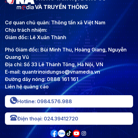
VÀ TRUYỀN THÔNG
Cơ quan chủ quản: Thông tấn xã Việt Nam
Chịu trách nhiệm:
Giám đốc: Lê Xuân Thành
Phó Giám đốc: Bùi Minh Thu, Hoàng Giang, Nguyễn
Quang Vũ
Địa chỉ: Số 33 Lê Thánh Tông, Hà Nội, VN
E-mail: quantrinoidungso@vnamedia.vn
Đường dây nóng: 0888 161 161
Liên hệ quảng cáo
Hotline: 0984.576.988
Điện thoại: 024.39412720