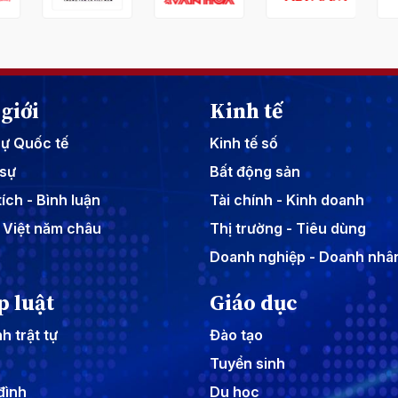
giới
Kinh tế
sự Quốc tế
Kinh tế số
sự
Bất động sản
ích - Bình luận
Tài chính - Kinh doanh
 Việt năm châu
Thị trường - Tiêu dùng
Doanh nghiệp - Doanh nhâ
p luật
Giáo dục
h trật tự
Đào tạo
Tuyển sinh
đình
Du học