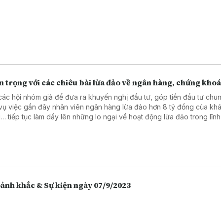
 trọng với các chiêu bài lừa đảo về ngân hàng, chứng kho
các hội nhóm giả để đưa ra khuyến nghị đầu tư, góp tiền đầu tư chu
vụ việc gần đây nhân viên ngân hàng lừa đảo hơn 8 tỷ đồng của kh
… tiếp tục làm dấy lên những lo ngại về hoạt động lừa đảo trong lĩn
 hàng, chứng khoán. Càng ngày người dân càng lựa chọn việc gửi t
 hàng thay vì giữ tiền mặt hoặc bỏ tiền vào đầu tư nhiều hôn, và điề
 vô tình làm tăng lên các hoạt động lừa đảo.
Khoảnh khắc & Sự kiện ngày 07/9/2023