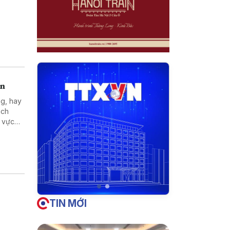
án
ng, hay
ách
h vực
iền vào
u này
TIN MỚI