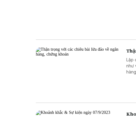
Thận
Lập 
như 
hàng
ngân
ngân
cũng