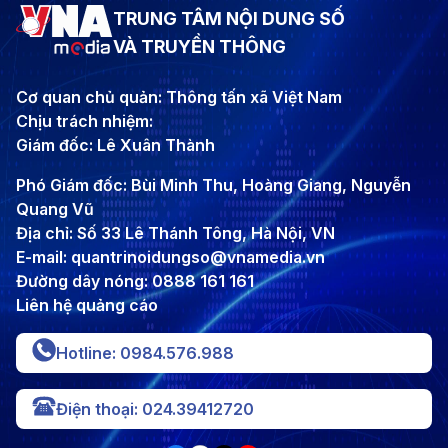
TRUNG TÂM NỘI DUNG SỐ
VÀ TRUYỀN THÔNG
Cơ quan chủ quản: Thông tấn xã Việt Nam
Chịu trách nhiệm:
Giám đốc: Lê Xuân Thành
Phó Giám đốc: Bùi Minh Thu, Hoàng Giang, Nguyễn
Quang Vũ
Địa chỉ: Số 33 Lê Thánh Tông, Hà Nội, VN
E-mail: quantrinoidungso@vnamedia.vn
Đường dây nóng: 0888 161 161
Liên hệ quảng cáo
Hotline: 0984.576.988
Điện thoại: 024.39412720