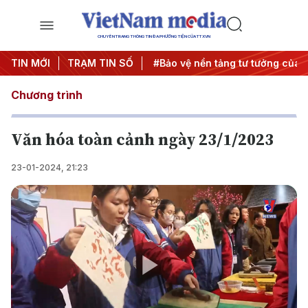
CHUYÊN TRANG THÔNG TIN ĐA PHƯƠNG TIỆN CỦA TTXVN
Đông
TIN MỚI
#An ninh năng lượng
TRẠM TIN SỐ
#Bảo vệ nền tảng tư tưởng của 
Chương trình
Văn hóa toàn cảnh ngày 23/1/2023
23-01-2024, 21:23
Play