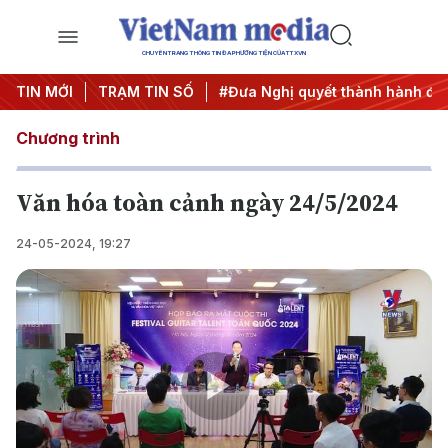
CHUYÊN TRANG THÔNG TIN ĐA PHƯƠNG TIỆN CỦA TTXVN
 ương 3
TIN MỚI
#APEC 2027
TRẠM TIN SỐ
#Đưa Nghị quyết thành hành động
Chương trình
Văn hóa toàn cảnh ngày 24/5/2024
24-05-2024, 19:27
Play