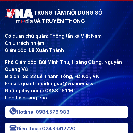
TRUNG TÂM NỘI DUNG SỐ
VÀ TRUYỀN THÔNG
Cơ quan chủ quản: Thông tấn xã Việt Nam
Chịu trách nhiệm:
Giám đốc: Lê Xuân Thành
Phó Giám đốc: Bùi Minh Thu, Hoàng Giang, Nguyễn
Quang Vũ
Địa chỉ: Số 33 Lê Thánh Tông, Hà Nội, VN
E-mail: quantrinoidungso@vnamedia.vn
Đường dây nóng: 0888 161 161
Liên hệ quảng cáo
Hotline: 0984.576.988
Điện thoại: 024.39412720