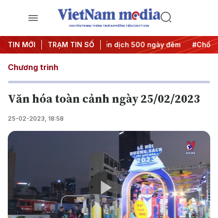
CHUYÊN TRANG THÔNG TIN ĐA PHƯƠNG TIỆN CỦA TTXVN
ành hành động
TIN MỚI
TRẠM TIN SỐ
#Chiến dịch 500 ngày đêm
#Chống khai th
Chương trình
Văn hóa toàn cảnh ngày 25/02/2023
25-02-2023, 18:58
Play