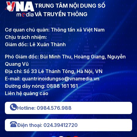
TRUNG TÂM NỘI DUNG SỐ
VÀ TRUYỀN THÔNG
Cơ quan chủ quản: Thông tấn xã Việt Nam
Chịu trách nhiệm:
Giám đốc: Lê Xuân Thành
Phó Giám đốc: Bùi Minh Thu, Hoàng Giang, Nguyễn
Quang Vũ
Địa chỉ: Số 33 Lê Thánh Tông, Hà Nội, VN
E-mail: quantrinoidungso@vnamedia.vn
Đường dây nóng: 0888 161 161
Liên hệ quảng cáo
Hotline: 0984.576.988
Điện thoại: 024.39412720