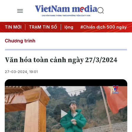
CHUYÊN TRANG THÔNG TIN ĐA PHƯƠNG TIỆN CỦA TTXVN
ưa Nghị quyết thành hành động
TIN MỚI
TRẠM TIN SỐ
#Chiến dịch 500 ngày đêm
Chương trình
Văn hóa toàn cảnh ngày 27/3/2024
27-03-2024, 19:01
Play