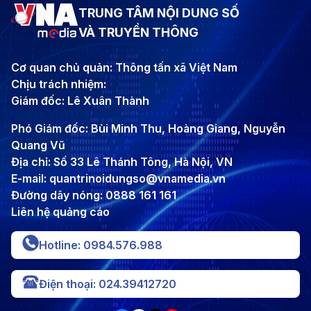
TRUNG TÂM NỘI DUNG SỐ
VÀ TRUYỀN THÔNG
Cơ quan chủ quản: Thông tấn xã Việt Nam
Chịu trách nhiệm:
Giám đốc: Lê Xuân Thành
Phó Giám đốc: Bùi Minh Thu, Hoàng Giang, Nguyễn
Quang Vũ
Địa chỉ: Số 33 Lê Thánh Tông, Hà Nội, VN
E-mail: quantrinoidungso@vnamedia.vn
Đường dây nóng: 0888 161 161
Liên hệ quảng cáo
Hotline: 0984.576.988
Điện thoại: 024.39412720