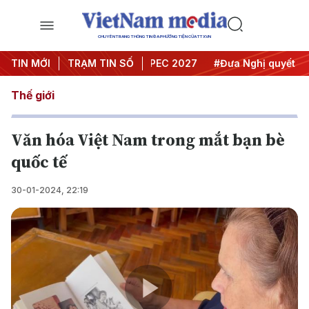
CHUYÊN TRANG THÔNG TIN ĐA PHƯƠNG TIỆN CỦA TTXVN
i nghị Trung ương 3
TIN MỚI
TRẠM TIN SỐ
#APEC 2027
#Đưa Nghị quyết thành
Thế giới
Văn hóa Việt Nam trong mắt bạn bè
quốc tế
30-01-2024, 22:19