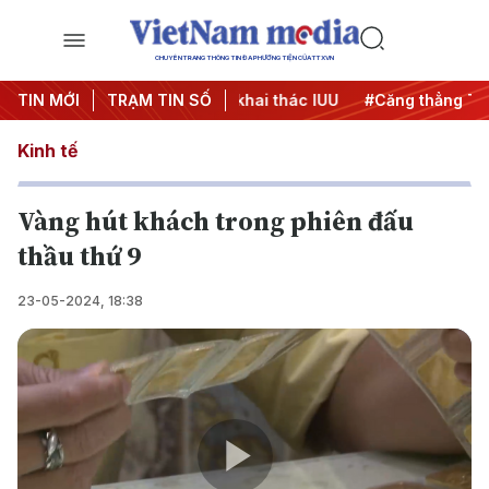
CHUYÊN TRANG THÔNG TIN ĐA PHƯƠNG TIỆN CỦA TTXVN
00 ngày đêm
TIN MỚI
TRẠM TIN SỐ
#Chống khai thác IUU
#Căng thẳng Trung Đô
Kinh tế
Vàng hút khách trong phiên đấu
thầu thứ 9
23-05-2024, 18:38