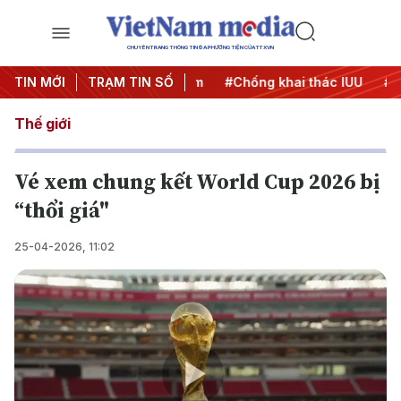
CHUYÊN TRANG THÔNG TIN ĐA PHƯƠNG TIỆN CỦA TTXVN
TIN MỚI
#Chiến dịch 500 ngày đêm
TRẠM TIN SỐ
#Chống khai thác IUU
#Căn
Thế giới
Vé xem chung kết World Cup 2026 bị
“thổi giá"
25-04-2026, 11:02