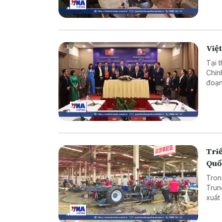
Việt
Tại 
Chín
đoạn
đổi 
hai 
Triể
Quố
Tron
Trun
xuất
bên 
thuật