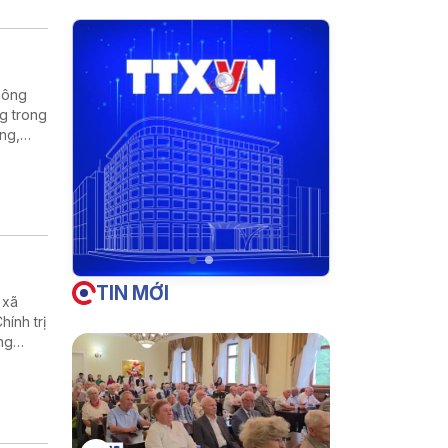
hông
g trong
ờng,
ng
 sự kết
TIN MỚI
 xã
ính trị
ng
biệt