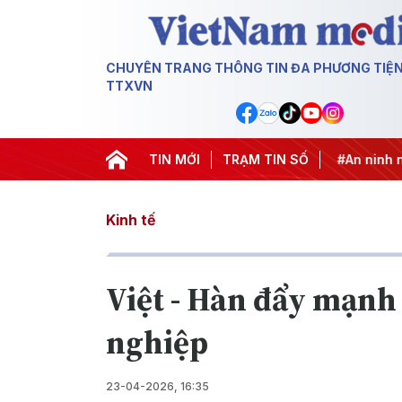
CHUYÊN TRANG THÔNG TIN ĐA PHƯƠNG TIỆ
TTXVN
hai thác IUU
#Căng thẳng Trung Đông
TIN MỚI
TRẠM TIN SỐ
#An ninh năng lượ
Kinh tế
Việt - Hàn đẩy mạnh
nghiệp
23-04-2026, 16:35