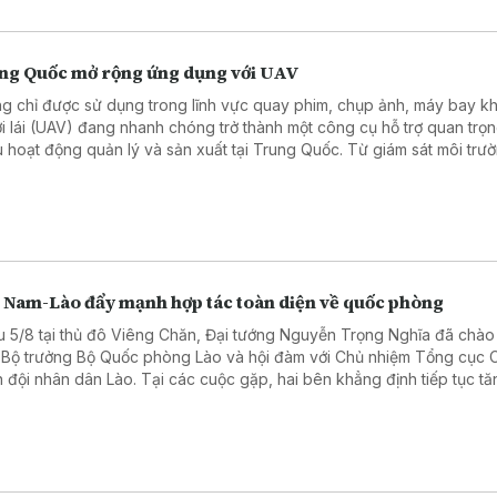
ng Quốc mở rộng ứng dụng với UAV
g chỉ được sử dụng trong lĩnh vực quay phim, chụp ảnh, máy bay k
i lái (UAV) đang nhanh chóng trở thành một công cụ hỗ trợ quan trọn
u hoạt động quản lý và sản xuất tại Trung Quốc. Từ giám sát môi trư
 tra cơ sở hạ tầng, tuần tra khu vực rộng lớn đến hỗ trợ xử lý tình huố
 cấp, công nghệ UAV đang mở ra phương thức quản lý mới, dựa trên
iữa thiết bị bay, dữ liệu số và trí tuệ nhân tạo.
t Nam-Lào đẩy mạnh hợp tác toàn diện về quốc phòng
u 5/8 tại thủ đô Viêng Chăn, Đại tướng Nguyễn Trọng Nghĩa đã chào
 Bộ trưởng Bộ Quốc phòng Lào và hội đàm với Chủ nhiệm Tổng cục Ch
 đội nhân dân Lào. Tại các cuộc gặp, hai bên khẳng định tiếp tục tă
g hợp tác toàn diện về quốc phòng, góp phần củng cố quan hệ đặc 
 Nam - Lào trong giai đoạn mới.