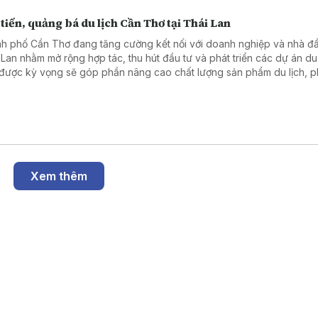
tiến, quảng bá du lịch Cần Thơ tại Thái Lan
h phố Cần Thơ đang tăng cường kết nối với doanh nghiệp và nhà đầ
 Lan nhằm mở rộng hợp tác, thu hút đầu tư và phát triển các dự án du 
được kỳ vọng sẽ góp phần nâng cao chất lượng sản phẩm du lịch, p
thế của Đồng bằng sông Cửu Long và thúc đẩy phát triển bền vững k
ong.
Xem thêm