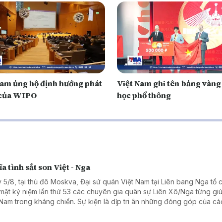
Nam ủng hộ định hướng phát
Việt Nam ghi tên bảng vàng
 của WIPO
học phổ thông
a tình sắt son Việt - Nga
 5/8, tại thủ đô Moskva, Đại sứ quán Việt Nam tại Liên bang Nga tổ 
mặt kỷ niệm lần thứ 53 các chuyên gia quân sự Liên Xô/Nga từng gi
 Nam trong kháng chiến. Sự kiện là dịp tri ân những đóng góp của cá
ên gia quân sự Liên Xô, đồng thời khẳng định tình hữu nghị truyền t
 hệ Đối tác chiến lược toàn diện Việt Nam - Liên bang Nga.