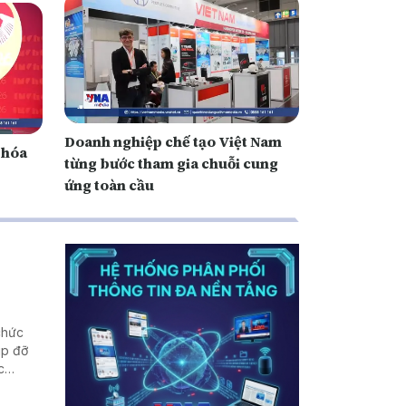
Doanh nghiệp chế tạo Việt Nam
 hóa
từng bước tham gia chuỗi cung
ứng toàn cầu
chức
úp đỡ
c
hống và