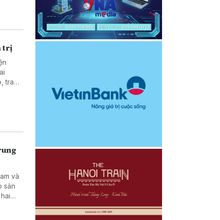
 trị
ện
ai
, trao
c giữa
Trung
Nam và
p sản
 hai
tạo kỹ