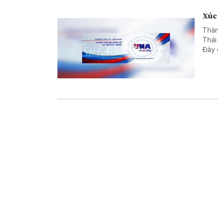
Xúc 
Thàn
Thái
Đây 
lợi 
Mek