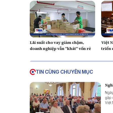
Lãi suất cho vay giảm chậm,
Việt 
doanh nghiệp vẫn “khát” vốn rẻ
triển
TIN CÙNG CHUYÊN MỤC
Nghĩ
Ngày
gặp 
Việt
chuy
quan