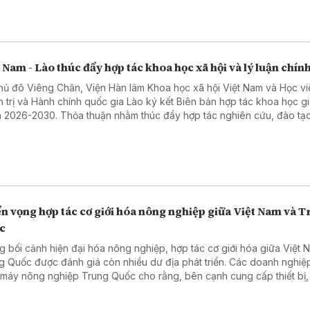
 Nam - Lào thúc đẩy hợp tác khoa học xã hội và lý luận chính
thủ đô Viêng Chăn, Viện Hàn lâm Khoa học xã hội Việt Nam và Học vi
h trị và Hành chính quốc gia Lào ký kết Biên bản hợp tác khoa học gi
 2026-2030. Thỏa thuận nhằm thúc đẩy hợp tác nghiên cứu, đào tạo
chuyên môn và chia sẻ dữ liệu, góp phần tăng cường quan hệ hợp tá
cơ quan và hai nước.
n vọng hợp tác cơ giới hóa nông nghiệp giữa Việt Nam và 
c
g bối cảnh hiện đại hóa nông nghiệp, hợp tác cơ giới hóa giữa Việt 
g Quốc được đánh giá còn nhiều dư địa phát triển. Các doanh nghiệ
 máy nông nghiệp Trung Quốc cho rằng, bên cạnh cung cấp thiết bị,
có nhiều cơ hội mở rộng hợp tác trong chuyển giao công nghệ, đào 
 và phát triển dịch vụ hỗ trợ.