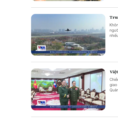
Tru
Khôn
ngườ
nhiề
kiểm
khẩn
hợp g
Việ
Chiề
giao
Quân
cườn
Việt