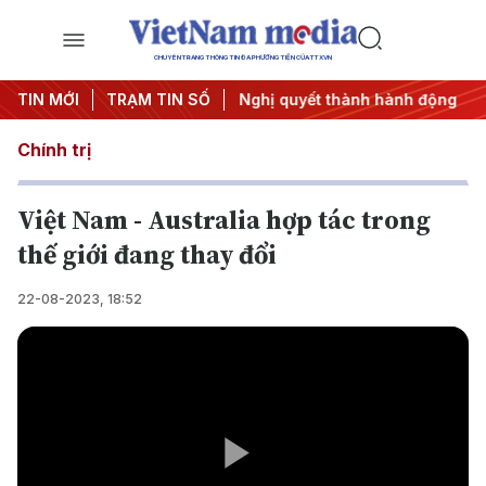
CHUYÊN TRANG THÔNG TIN ĐA PHƯƠNG TIỆN CỦA TTXVN
#APEC 2027
TIN MỚI
TRẠM TIN SỐ
#Đưa Nghị quyết thành hành động
#Chiến dị
Chính trị
Việt Nam - Australia hợp tác trong
thế giới đang thay đổi
22-08-2023, 18:52