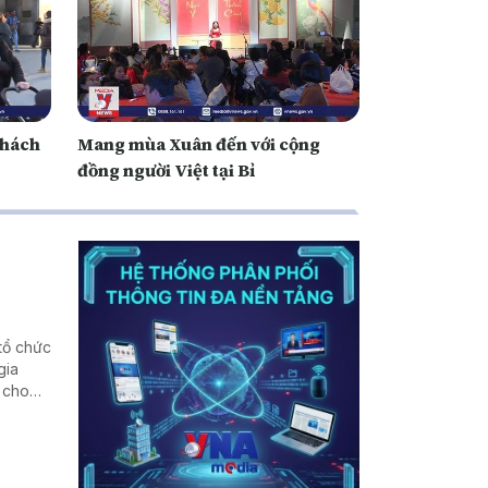
khách
Mang mùa Xuân đến với cộng
đồng người Việt tại Bỉ
tổ chức
gia
 cho
 lực