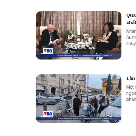
Quan
chấ
Nhân
Aust
chuy
về ý
diện
Làn 
Một 
ngoà
phản