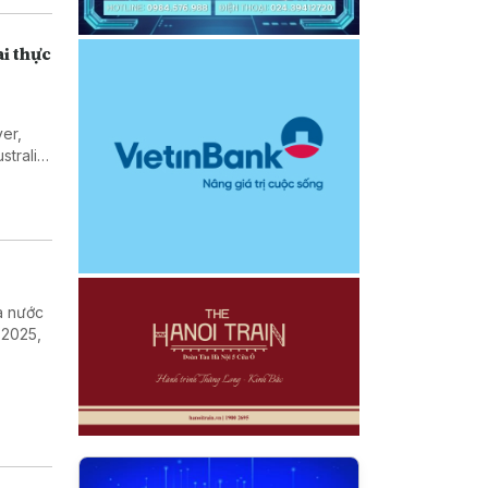
ai thực
er,
tralia,
 Toàn
ra nước
 2025,