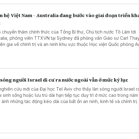
 hệ Việt Nam - Australia đang bước vào giai đoạn triển kh
t
 chuyến thăm chính thức của Tổng Bí thư, Chủ tịch nước Tô Lâm tới
ralia, phóng viên TTXVN tại Sydney đã phỏng vấn Giáo sư Carl Thay
ên gia về chính trị và an ninh khu vực thuộc Học viện Quốc phòng Aus
 nghĩa chuyến thăm, cũng như triển vọng quan hệ Đối tác Chiến lược
 giữa hai nước.
sóng người Israel di cư ra nước ngoài vẫn ở mức kỷ lục
nghiên cứu mới của Đại học Tel Aviv cho thấy làn sóng người Israel 
i sinh sống hoặc lưu trú dài hạn tiếp tục duy trì ở mức cao trong năm
 ánh những tác động kéo dài của bất ổn an ninh, kinh tế và chính trị.