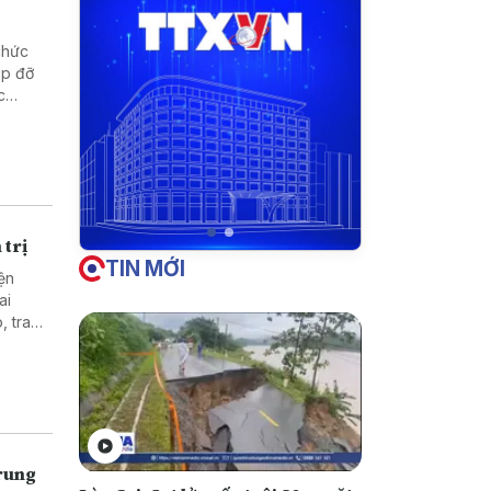
chức
úp đỡ
c
hống và
 trị
TIN MỚI
ện
ai
, trao
c giữa
Trung