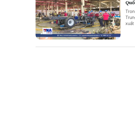
Quố
Tron
Trun
xuất
bên 
thuật