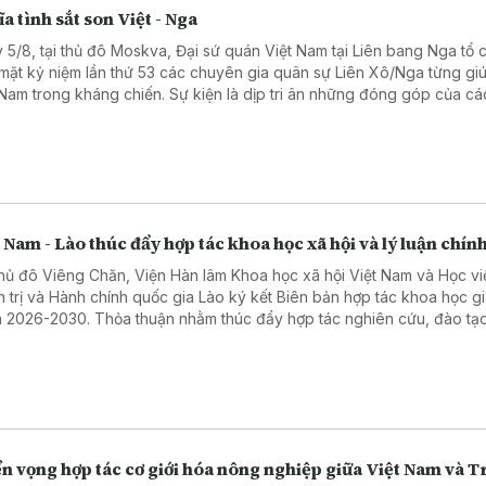
a tình sắt son Việt - Nga
 5/8, tại thủ đô Moskva, Đại sứ quán Việt Nam tại Liên bang Nga tổ 
mặt kỷ niệm lần thứ 53 các chuyên gia quân sự Liên Xô/Nga từng gi
 Nam trong kháng chiến. Sự kiện là dịp tri ân những đóng góp của cá
ên gia quân sự Liên Xô, đồng thời khẳng định tình hữu nghị truyền t
 hệ Đối tác chiến lược toàn diện Việt Nam - Liên bang Nga.
 Nam - Lào thúc đẩy hợp tác khoa học xã hội và lý luận chính
thủ đô Viêng Chăn, Viện Hàn lâm Khoa học xã hội Việt Nam và Học vi
h trị và Hành chính quốc gia Lào ký kết Biên bản hợp tác khoa học gi
 2026-2030. Thỏa thuận nhằm thúc đẩy hợp tác nghiên cứu, đào tạo
chuyên môn và chia sẻ dữ liệu, góp phần tăng cường quan hệ hợp tá
cơ quan và hai nước.
n vọng hợp tác cơ giới hóa nông nghiệp giữa Việt Nam và 