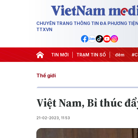
CHUYÊN TRANG THÔNG TIN ĐA PHƯƠNG TIỆ
TTXVN
ết thành hành động
#Chiến dịch 500 ngày đêm
TIN MỚI
TRẠM TIN SỐ
#Chống kh
Thế giới
Việt Nam, Bỉ thúc đẩ
21-02-2023, 11:53