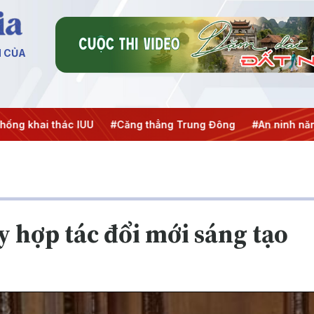
N CỦA
ai thác IUU
#Căng thẳng Trung Đông
#An ninh năng lượn
y hợp tác đổi mới sáng tạo