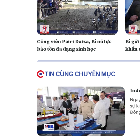
Công viên Pairi Daiza, Bỉ nỗ lực
Bỉ gửi
bảo tồn đa dạng sinh học
khẩn 
TIN CÙNG CHUYÊN MỤC
Indo
Ngày
sự k
Đông
khoa
cạnh