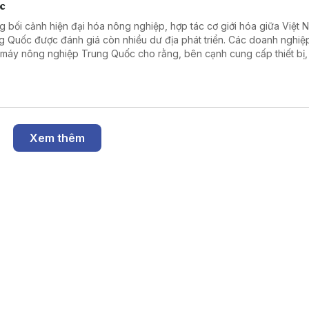
c
g bối cảnh hiện đại hóa nông nghiệp, hợp tác cơ giới hóa giữa Việt 
g Quốc được đánh giá còn nhiều dư địa phát triển. Các doanh nghiệ
 máy nông nghiệp Trung Quốc cho rằng, bên cạnh cung cấp thiết bị,
có nhiều cơ hội mở rộng hợp tác trong chuyển giao công nghệ, đào 
 và phát triển dịch vụ hỗ trợ.
Xem thêm