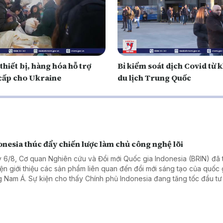
 thiết bị, hàng hóa hỗ trợ
Bỉ kiểm soát dịch Covid từ 
cấp cho Ukraine
du lịch Trung Quốc
nesia thúc đẩy chiến lược làm chủ công nghệ lõi
 6/8, Cơ quan Nghiên cứu và Đổi mới Quốc gia Indonesia (BRIN) đã 
iện giới thiệu các sản phẩm liên quan đến đổi mới sáng tạo của quốc 
 Nam Á. Sự kiện cho thấy Chính phủ Indonesia đang tăng tốc đầu tư
 học, công nghệ và giáo dục, coi đây là nền tảng để nâng cao năng
 tranh quốc gia trong những thập kỷ tới.