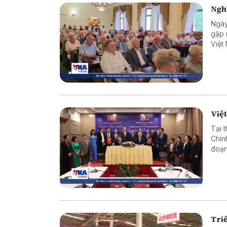
Nghĩ
Ngày
gặp 
Việt
chuy
quan
Việt
Tại 
Chín
đoạn
đổi 
hai 
Triể