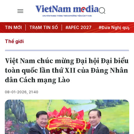
CHUYÊN TRANG THÔNG TIN ĐA PHƯƠNG TIỆN CỦA TTXVN
TIN MỚI
#Hội nghị Trung ương 3
TRẠM TIN SỐ
#APEC 2027
#Đưa Nghị quyết 
Thế giới
Việt Nam chúc mừng Đại hội Đại biểu
toàn quốc lần thứ XII của Đảng Nhân
dân Cách mạng Lào
08-01-2026, 21:40