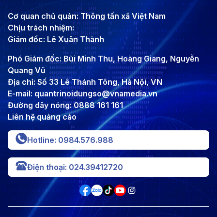
Cơ quan chủ quản: Thông tấn xã Việt Nam
Chịu trách nhiệm:
Giám đốc: Lê Xuân Thành
Phó Giám đốc: Bùi Minh Thu, Hoàng Giang, Nguyễn
Quang Vũ
Địa chỉ: Số 33 Lê Thánh Tông, Hà Nội, VN
E-mail: quantrinoidungso@vnamedia.vn
Đường dây nóng: 0888 161 161
Liên hệ quảng cáo
Hotline: 0984.576.988
Điện thoại: 024.39412720