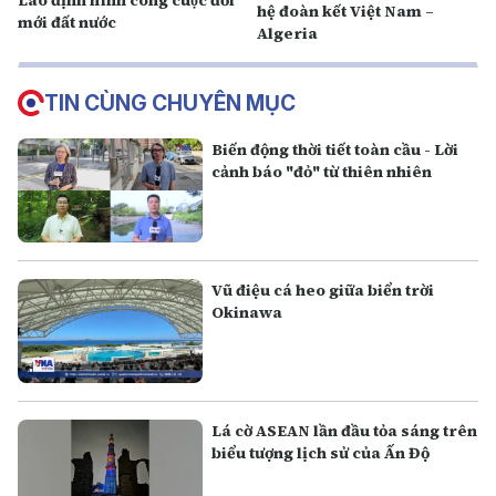
Lào định hình công cuộc đổi
hệ đoàn kết Việt Nam –
mới đất nước
Algeria
TIN CÙNG CHUYÊN MỤC
Biến động thời tiết toàn cầu - Lời
cảnh báo "đỏ" từ thiên nhiên
Vũ điệu cá heo giữa biển trời
Okinawa
Lá cờ ASEAN lần đầu tỏa sáng trên
biểu tượng lịch sử của Ấn Độ