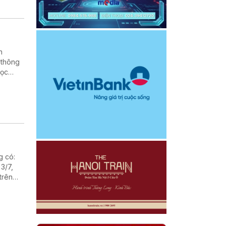
h
 thông
học
rường
g có:
3/7,
trên
n Trái