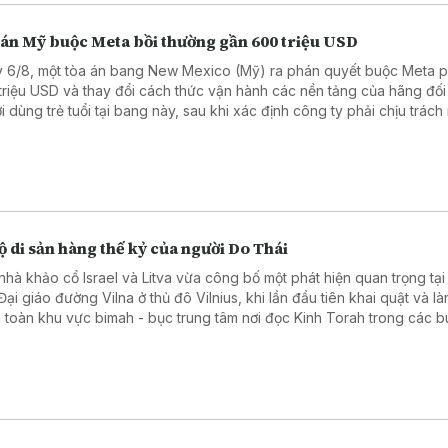
 án Mỹ buộc Meta bồi thường gần 600 triệu USD
 6/8, một tòa án bang New Mexico (Mỹ) ra phán quyết buộc Meta ph
triệu USD và thay đổi cách thức vận hành các nền tảng của hãng đối
i dùng trẻ tuổi tại bang này, sau khi xác định công ty phải chịu trách
hững tổn hại đối với sức khỏe tâm thần của trẻ em.
ộ di sản hàng thế kỷ của người Do Thái
nhà khảo cổ Israel và Litva vừa công bố một phát hiện quan trọng tại
ại giáo đường Vilna ở thủ đô Vilnius, khi lần đầu tiên khai quật và là
 toàn khu vực bimah - bục trung tâm nơi đọc Kinh Torah trong các bu
 nhiều nhiều hạng mục kiến trúc và hiện vật quý, góp phần tái hiện đ
giáo, văn hóa của cộng đồng Do Thái từng phát triển rực rỡ tại Litva.