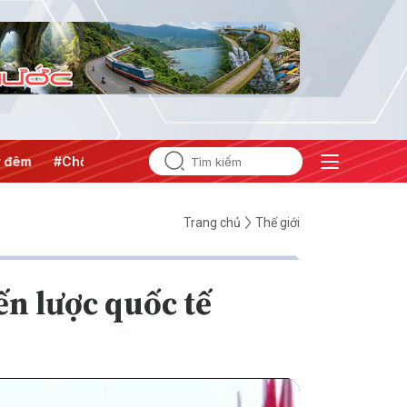
Chống khai thác IUU
#Căng thẳng Trung Đông
#An ninh n
Trang chủ
Thế giới
ến lược quốc tế