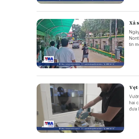
Xả s
Ngày
Nont
tin 
sinh
hợp 
Vẹt 
Vườn
hai 
đưa 
thế 
Đất.