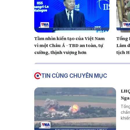
Tầm nhìn kiến tạo của Việt Nam
Tổng B
vì một Châu Á - TBD an toàn, tự
Lâm d
cường, thịnh vượng hơn
tịch H
TIN CÙNG CHUYÊN MỤC
LHQ
Nga
Tổng
chấm
khiế