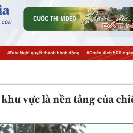
N CỦA
Nghị quyết thành hành động
#Chiến dịch 500 ngày đêm
#
 khu vực là nền tảng của chi