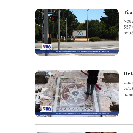
Tòa
Ngày
567 
ngườ
về n
Hé l
Các 
vực Đ
hoàn
cùng
tôn 