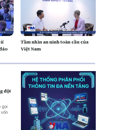
từ
Tầm nhìn an ninh toàn cầu của
 đáo
Việt Nam
g đột
 gọi
 vốn