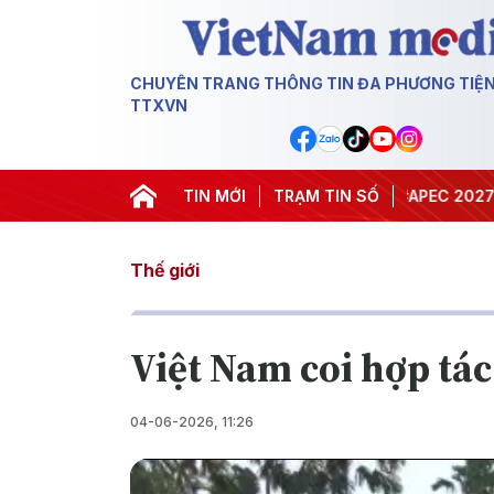
CHUYÊN TRANG THÔNG TIN ĐA PHƯƠNG TIỆ
TTXVN
#Hội nghị Trung ương 3
TIN MỚI
TRẠM TIN SỐ
#APEC 2027
#Đưa 
Thế giới
Việt Nam coi hợp tác
04-06-2026, 11:26