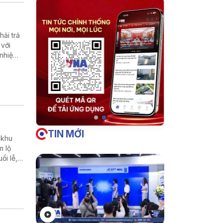
ải trả
 với
 nhiệm
TIN MỚI
 khu
m lộ
ổi lễ,
ời sống