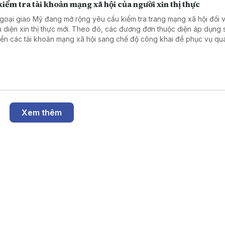
iểm tra tài khoản mạng xã hội của người xin thị thực
goại giao Mỹ đang mở rộng yêu cầu kiểm tra trang mạng xã hội đối v
u diện xin thị thực mới. Theo đó, các đương đơn thuộc diện áp dụng 
ển các tài khoản mạng xã hội sang chế độ công khai để phục vụ quá
duyệt hồ sơ. Động thái trên nối tiếp chính sách được Bộ Ngoại giao tri
háng 6 năm 2026.
Xem thêm