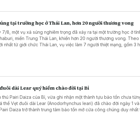
úng tại trường học ở Thái Lan, hơn 20 người thương vong
 7/8, một vụ xả súng nghiêm trọng đã xảy ra tại một trường học ở tỉn
haburi, miền Trung Thái Lan, khiến hơn 20 người thương vong. Theo
mới nhất từ giới chức Thái Lan, vụ việc làm 7 người thiệt mạng, gồm 3 
, 3 giáo viên và nghi phạm, cùng 15 người bị thương, trong đó có 2 t
nguy kịch.
đuôi dài Lear quý hiếm chào đời tại Bỉ
 thú Pairi Daiza của Bỉ, vừa ghi nhận một thành tựu bảo tồn chưa từn
cá thể Vẹt đuôi dài Lear (Anodorhynchus leari) đã chào đời ngày 1 và 
Pairi Daiza trở thành trung tâm bảo tồn mở cửa công chúng duy nhất 
giới nhân giống thành công cả ba loài vẹt đuôi dài xanh còn tồn tại trê