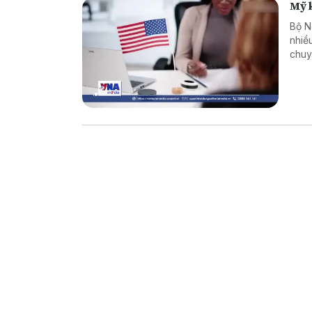
Mỹ k
Bộ N
nhiề
chuy
xét 
từ t