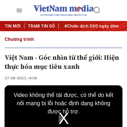
CHUYÊN TRANG THÔNG TIN ĐA PHƯƠNG TIỆN CỦA TTXVN
Nghị quyết thành hành động
TIN MỚI
TRẠM TIN SỐ
#Chiến dịch 500 ngày đêm
#
Chương trình
Việt Nam - Góc nhìn từ thế giới: Hiện
thực hóa mục tiêu xanh
27-08-2023, 14:09
This
is
Video không thể tải được, có thể do kết
a
modal
nối mạng bị lỗi hoặc định dạng không
window.
được hỗ trợ.