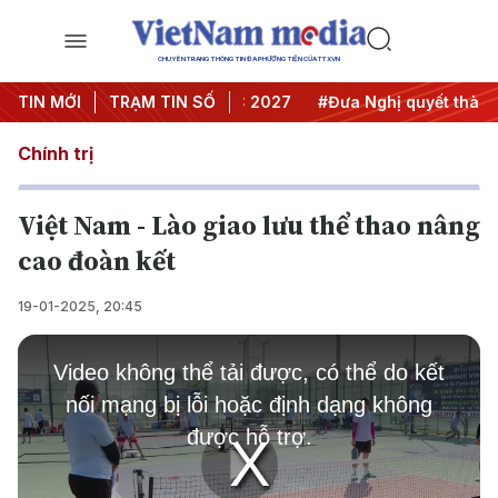
CHUYÊN TRANG THÔNG TIN ĐA PHƯƠNG TIỆN CỦA TTXVN
nghị Trung ương 3
TIN MỚI
TRẠM TIN SỐ
#APEC 2027
#Đưa Nghị quyết thành hà
Chính trị
Việt Nam - Lào giao lưu thể thao nâng
cao đoàn kết
19-01-2025, 20:45
This
is
Video không thể tải được, có thể do kết
a
modal
nối mạng bị lỗi hoặc định dạng không
window.
được hỗ trợ.