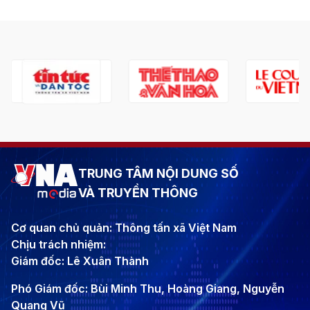
TRUNG TÂM NỘI DUNG SỐ
VÀ TRUYỀN THÔNG
Cơ quan chủ quản: Thông tấn xã Việt Nam
Chịu trách nhiệm:
Giám đốc: Lê Xuân Thành
Phó Giám đốc: Bùi Minh Thu, Hoàng Giang, Nguyễn
Quang Vũ