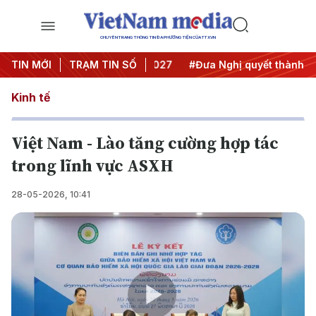
CHUYÊN TRANG THÔNG TIN ĐA PHƯƠNG TIỆN CỦA TTXVN
hị Trung ương 3
TIN MỚI
TRẠM TIN SỐ
#APEC 2027
#Đưa Nghị quyết thành hàn
Kinh tế
Việt Nam - Lào tăng cường hợp tác
trong lĩnh vực ASXH
28-05-2026, 10:41