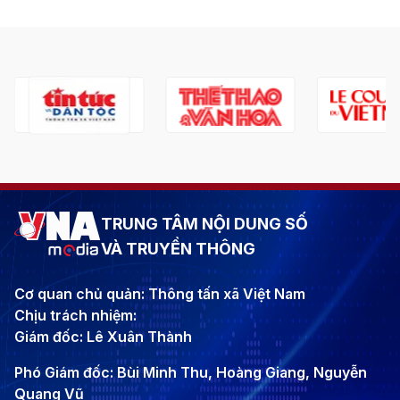
TRUNG TÂM NỘI DUNG SỐ
VÀ TRUYỀN THÔNG
Cơ quan chủ quản: Thông tấn xã Việt Nam
Chịu trách nhiệm:
Giám đốc: Lê Xuân Thành
Phó Giám đốc: Bùi Minh Thu, Hoàng Giang, Nguyễn
Quang Vũ