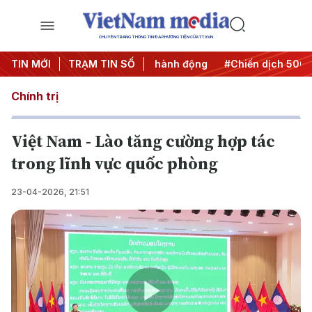
CHUYÊN TRANG THÔNG TIN ĐA PHƯƠNG TIỆN CỦA TTXVN
#Đưa Nghị quyết thành hành động
TIN MỚI
TRẠM TIN SỐ
#Chiến dịch 500 ngày 
Chính trị
Việt Nam - Lào tăng cường hợp tác
trong lĩnh vực quốc phòng
23-04-2026, 21:51