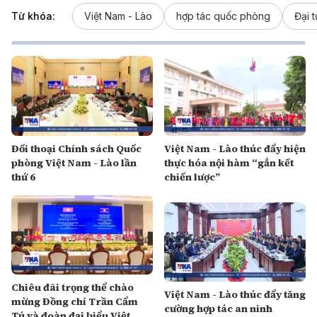
Từ khóa:
Việt Nam - Lào
hợp tác quốc phòng
Đại 
Đối thoại Chính sách Quốc
Việt Nam - Lào thúc đẩy hiện
phòng Việt Nam - Lào lần
thực hóa nội hàm “gắn kết
thứ 6
chiến lược”
Chiêu đãi trọng thể chào
Việt Nam - Lào thúc đẩy tăng
mừng Đồng chí Trần Cẩm
cường hợp tác an ninh
Tú và đoàn đại biểu Việt