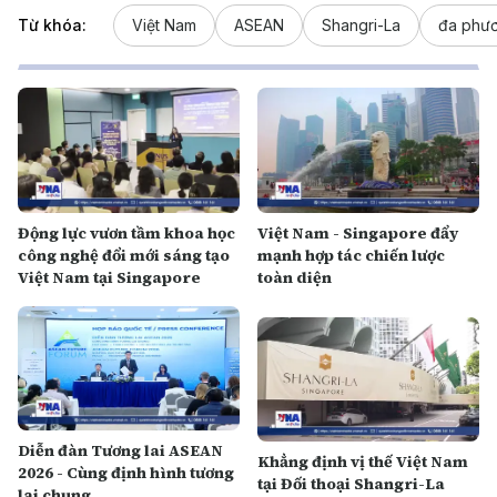
Từ khóa:
Việt Nam
ASEAN
Shangri-La
đa phư
Động lực vươn tầm khoa học
Việt Nam - Singapore đẩy
công nghệ đổi mới sáng tạo
mạnh hợp tác chiến lược
Việt Nam tại Singapore
toàn diện
Diễn đàn Tương lai ASEAN
Khẳng định vị thế Việt Nam
2026 - Cùng định hình tương
tại Đối thoại Shangri-La
lai chung