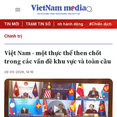
CHUYÊN TRANG THÔNG TIN ĐA PHƯƠNG TIỆN CỦA TTXVN
7
TIN MỚI
#Đưa Nghị quyết thành hành động
TRẠM TIN SỐ
#Chiến dịch 500 ngà
Chính trị
Việt Nam - một thực thể then chốt
trong các vấn đề khu vực và toàn cầu
29-05-2026, 14:16