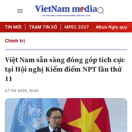
CHUYÊN TRANG THÔNG TIN ĐA PHƯƠNG TIỆN CỦA TTXVN
#Hội nghị Trung ương 3
TIN MỚI
TRẠM TIN SỐ
#APEC 2027
#Đưa Nghị quyết thà
Chính trị
Việt Nam sẵn sàng đóng góp tích cực
tại Hội nghị Kiểm điểm NPT lần thứ
11
27-04-2026, 10:45