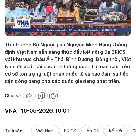
Play
Video
Thứ trưởng Bộ Ngoại giao Nguyễn Minh Hằng khẳng
định Việt Nam sẵn sàng thúc đẩy kết nối giữa BRICS
với khu vực châu Á - Thái Bình Dương. Đồng thời, Việt
Nam đề xuất cải cách hệ thống quản trị toàn cầu trên
cơ sở tôn trọng luật pháp quốc tế và bảo đảm sự tiếp
cận công bằng cho các quốc gia đang phát triển.
Chia sẻ
1
VNA | 16-05-2026, 10:01
Từ khóa:
Việt Nam
BRICS
Ấn Độ
kết nối
C