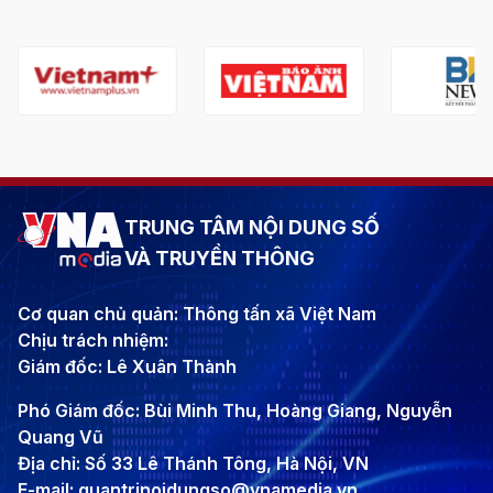
TRUNG TÂM NỘI DUNG SỐ
VÀ TRUYỀN THÔNG
Cơ quan chủ quản: Thông tấn xã Việt Nam
Chịu trách nhiệm:
Giám đốc: Lê Xuân Thành
Phó Giám đốc: Bùi Minh Thu, Hoàng Giang, Nguyễn
Quang Vũ
Địa chỉ: Số 33 Lê Thánh Tông, Hà Nội, VN
E-mail: quantrinoidungso@vnamedia.vn