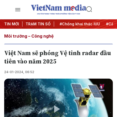
CHUYÊN TRANG THÔNG TIN ĐA PHƯƠNG TIỆN CỦA TTXVN
#Chiến dịch 500 ngày đêm
TIN MỚI
TRẠM TIN SỐ
#Chống khai thác IUU
#Căng 
Môi trường – Công nghệ
Việt Nam sẽ phóng Vệ tinh radar đầu
tiên vào năm 2025
24-01-2024, 06:52